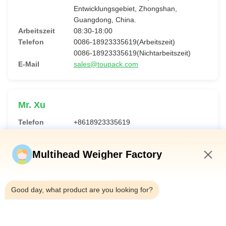
Entwicklungsgebiet, Zhongshan,
Guangdong, China.
Arbeitszeit
08:30-18:00
Telefon
0086-18923335619(Arbeitszeit)
0086-18923335619(Nichtarbeitszeit)
E-Mail
sales@toupack.com
Mr. Xu
Telefon
+8618923335619
Whatsapp
8618923335619
WeChat
toupack2009
Multihead Weigher Factory
E-Mail
sales@toupack.com
7:18 AM
Good day, what product are you looking for?