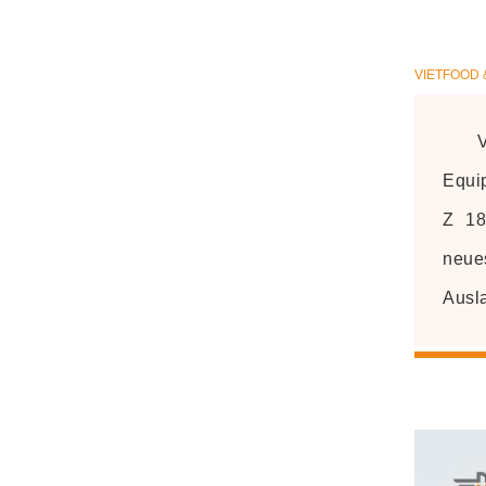
VIETFOOD 
Equi
Z 18
neue
Ausl