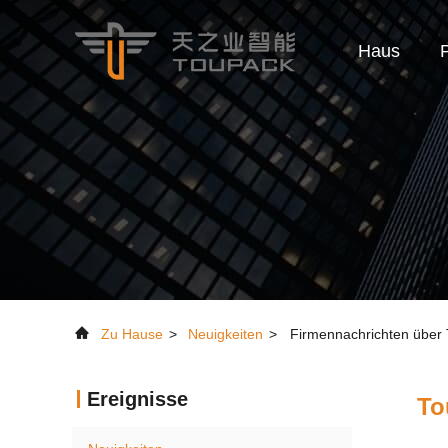
Haus
Zu Hause
>
Neuigkeiten
>
Firmennachrichten über T
Ereignisse
To