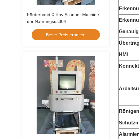
Erkennu
Förderband X Ray Scanner Machine
Erkenn
der Nahrungsus304
Genauig
Beste Preis erhalten
Übertra
HMI
Konnekti
Arbeits
Röntgen
Schutzm
Alarmie