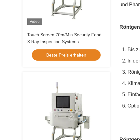
und Phar
Video
Röntgen
Touch Screen 70m/Min Security Food
X Ray Inspection Systems
1. Bis z
Beste Preis erhalten
2. In d
3. Rönt
4. Klim
5. Einfa
6. Opti
Röntgen