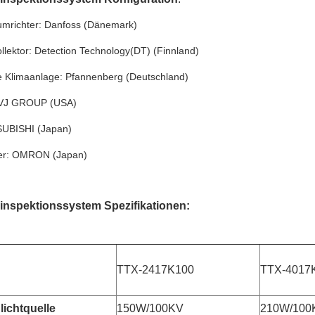
mrichter: Danfoss (Dänemark)
lektor: Detection Technology(DT) (Finnland)
le Klimaanlage: Pfannenberg (Deutschland)
 VJ GROUP (USA)
UBISHI (Japan)
er: OMRON (Japan)
nspektionssystem Spezifikationen:
TTX-2417K100
TTX-4017
ichtquelle
150W/100KV
210W/100