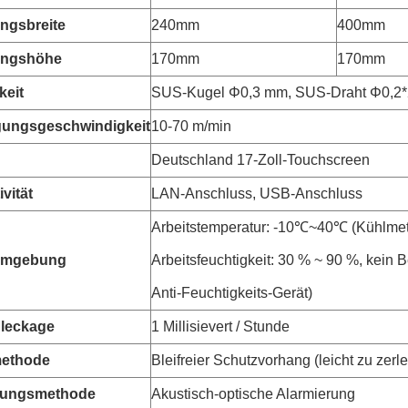
ngsbreite
240mm
400mm
ungshöhe
170mm
170mm
keit
SUS-Kugel Φ0,3 mm, SUS-Draht Φ0,2
gungsgeschwindigkeit
10-70 m/min
Deutschland 17-Zoll-Touchscreen
vität
LAN-Anschluss, USB-Anschluss
Arbeitstemperatur: -10℃~40℃ (Kühlmeth
umgebung
Arbeitsfeuchtigkeit: 30 % ~ 90 %, kein 
Anti-Feuchtigkeits-Gerät)
leckage
1 Millisievert / Stunde
ethode
Bleifreier Schutzvorhang (leicht zu zerl
rungsmethode
Akustisch-optische Alarmierung