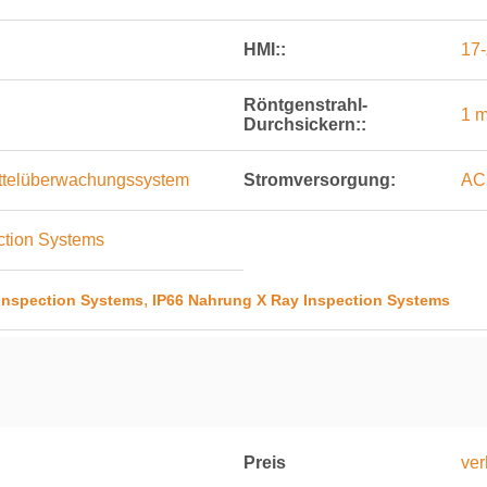
HMI::
17-
Röntgenstrahl-
1 m
Durchsickern::
ttelüberwachungssystem
Stromversorgung:
AC
ction Systems
,
Inspection Systems
IP66 Nahrung X Ray Inspection Systems
Preis
ver