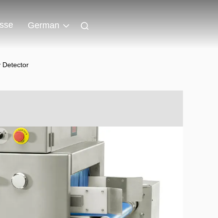
isse
German
 Detector