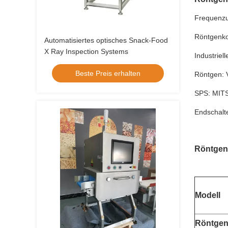
Frequenzu
Röntgenkol
Automatisiertes optisches Snack-Food
X Ray Inspection Systems
Industriel
Beste Preis erhalten
Röntgen:
SPS: MITS
Endschalt
Röntgeni
Modell
Röntgenl