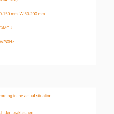
50-150 mm, W:50-200 mm
C/MCU
0V/50Hz
ording to the actual situation
h den praktischen