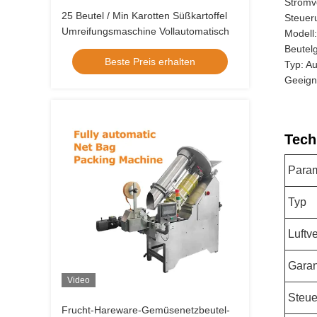
Stromv
25 Beutel / Min Karotten Süßkartoffel
Steuer
Umreifungsmaschine Vollautomatisch
Modell
Beutel
Beste Preis erhalten
Typ: A
Geeign
Tech
Para
Typ
Luftv
Garan
Video
Steu
Frucht-Hareware-Gemüsenetzbeutel-