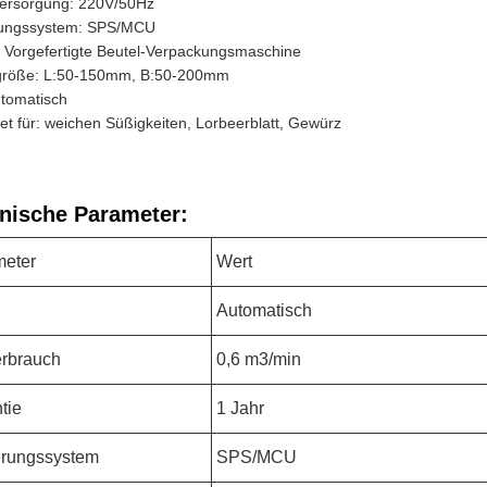
ersorgung: 220V/50Hz
ungssystem: SPS/MCU
: Vorgefertigte Beutel-Verpackungsmaschine
größe: L:50-150mm, B:50-200mm
utomatisch
et für:
weichen Süßigkeiten
, Lorbeerblatt, Gewürz
nische Parameter:
meter
Wert
Automatisch
erbrauch
0,6 m3/min
tie
1 Jahr
erungssystem
SPS/MCU