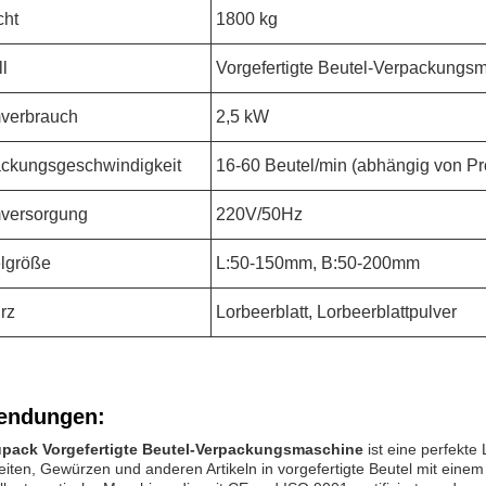
cht
1800 kg
l
Vorgefertigte Beutel-Verpackungs
verbrauch
2,5 kW
ckungsgeschwindigkeit
16-60 Beutel/min (abhängig von P
versorgung
220V/50Hz
lgröße
L:50-150mm, B:50-200mm
rz
Lorbeerblatt, Lorbeerblattpulver
endungen:
upack Vorgefertigte Beutel-Verpackungsmaschine
ist eine perfekt
eiten
, Gewürzen und anderen Artikeln in vorgefertigte Beutel mit einem