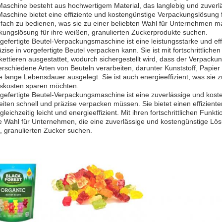
aschine besteht aus hochwertigem Material, das langlebig und zuverläss
Maschine bietet eine effiziente und kostengünstige Verpackungslösung 
fach zu bedienen, was sie zu einer beliebten Wahl für Unternehmen mac
kungslösung für ihre weißen, granulierten Zuckerprodukte suchen.
gefertigte Beutel-Verpackungsmaschine ist eine leistungsstarke und ef
zise in vorgefertigte Beutel verpacken kann. Sie ist mit fortschrittlic
kettieren ausgestattet, wodurch sichergestellt wird, dass der Verpacku
rschiedene Arten von Beuteln verarbeiten, darunter Kunststoff, Papier 
e lange Lebensdauer ausgelegt. Sie ist auch energieeffizient, was sie
bskosten sparen möchten.
rgefertigte Beutel-Verpackungsmaschine ist eine zuverlässige und kos
eiten
schnell und präzise verpacken müssen. Sie bietet einen effizien
 gleichzeitig leicht und energieeffizient. Mit ihren fortschrittlichen Funk
te Wahl für Unternehmen, die eine zuverlässige und kostengünstige Lö
, granulierten Zucker suchen.