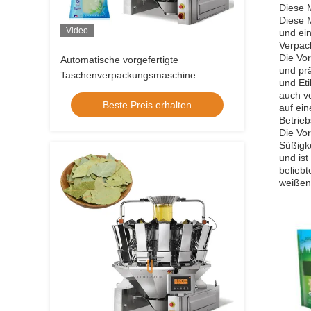
Diese M
Diese 
Video
und ein
Verpac
Die Vor
Automatische vorgefertigte
und prä
Taschenverpackungsmaschine
und Eti
Reißverschluss Stehbeutel
auch ve
Beste Preis erhalten
Zuckergranulat Salz Reis Getreide
auf ein
Betrie
Verpackungsmaschine
Die Vo
Süßigk
und ist
belieb
weißen