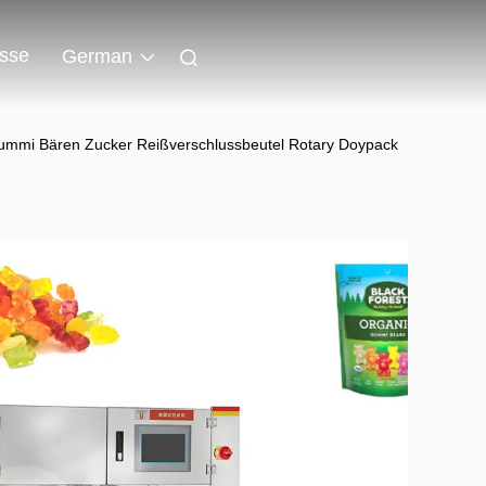
isse
German
mmi Bären Zucker Reißverschlussbeutel Rotary Doypack