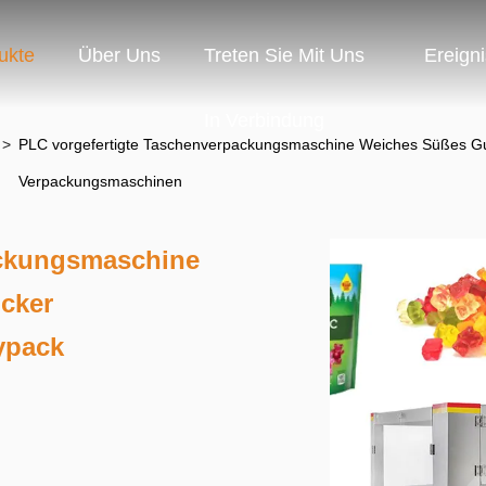
ukte
Über Uns
Treten Sie Mit Uns
Ereign
In Verbindung
>
PLC vorgefertigte Taschenverpackungsmaschine Weiches Süßes Gu
Verpackungsmaschinen
ackungsmaschine
cker
ypack