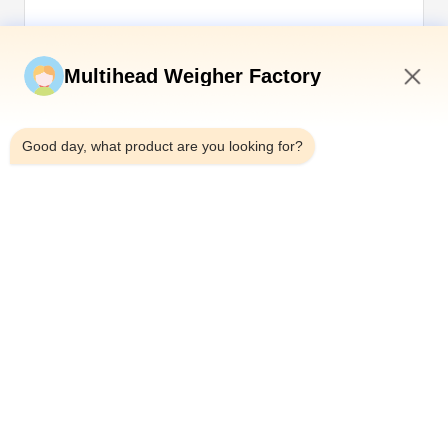
Jetzt einreichen
Multihead Weigher Factory
3:14 PM
Good day, what product are you looking for?
Tel.：0086-18923335619
E-Mail：sales@toupack.com
ÜBER UNS
Unternehmensprofil
Werksbesichtigung
Qualitätskontrolle