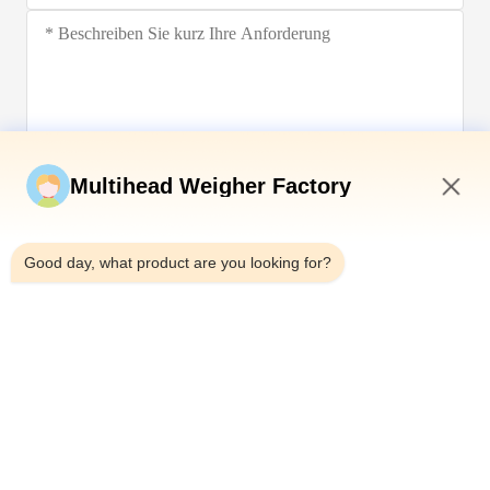
Jetzt einreichen
Multihead Weigher Factory
9:25 AM
Good day, what product are you looking for?
Tel.：0086-18923335619
E-Mail：sales@toupack.com
ÜBER UNS