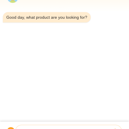
10:15 AM
Good day, what product are you looking for?
Tel.：0086-18923335619
E-Mail：sales@toupack.com
ÜBER UNS
Unternehmensprofil
Werksbesichtigung
Qualitätskontrolle
Sitemap
Datenschutzrichtlinie
China Gute Qualität Mehrkopfwaage Lieferant.