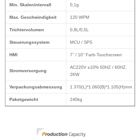
Min. Skalenintervall
0,1g
Max. Geschwindigkeit
120 WPM
Trichtervolumen
0,8L/0,5L
Steuerungssystem
MCU / SPS
HMI
7’’ / 10’’ Farb-Touchscreen
AC220V ±10% 50HZ / 60HZ,
Stromversorgung
2KW
Verpackungsabmessung
1.370(L)*1.060(B)*1.105(H)mm
Paketgewicht
240kg