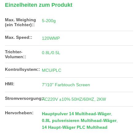
Einzelheiten zum Produkt
Max. Weighing
5-200g
(ein Trichter)::
Max. Speed::
120WMP
Trichter-
0.8L/0.5L
Volumen::
Kontrollsystem::
MCU/PLC
HMI:
7"/10" Farbtouch Screen
Stromversorgung::
AC220V ±10% 50HZ/60HZ, 2KW
Hervorheben:
Hauptpulver 14 Multihead-Wäger
,
0.8L pulverisieren Multihead-Wäger
,
14 Haupt-Wäger PLC Multihead