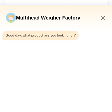
Jetzt einreichen
Multihead Weigher Factory
12:03 PM
Good day, what product are you looking for?
Tel.：0086-18923335619
E-Mail：sales@toupack.com
ÜBER UNS
Unternehmensprofil
Werksbesichtigung
Qualitätskontrolle