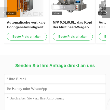
Video
Video
Video
Automatische vertikale
M/P 0.5L/0.8L, das Kopf
Automa
Hochgeschwindigkeitsverpackungsmaschine
der Multihead-Wäger-
1000G
für Snacks, Nüsse,
Maschinen-32 für
Leben
Granulat,
Rosine mischt,
Zucke
Beste Preis erhalten
Beste Preis erhalten
Bes
Lebensmittelverpackungsmaschine
trocknete Kiwi Dried
Teebla
Strawberry
Verpa
Mehrk
Senden Sie Ihre Anfrage direkt an uns