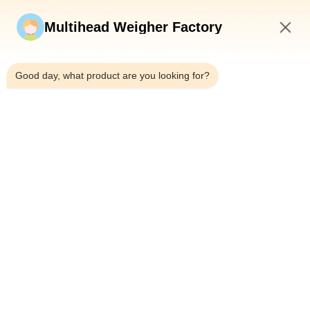
Jetzt einreichen
Multihead Weigher Factory
10:11 AM
Good day, what product are you looking for?
Tel.：0086-18923335619
E-Mail：sales@toupack.com
ÜBER UNS
Unternehmensprofil
Werksbesichtigung
Qualitätskontrolle
Sitemap