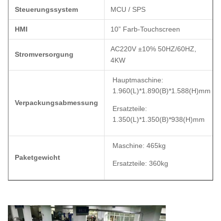
Steuerungssystem
MCU / SPS
HMI
10” Farb-Touchscreen
AC220V ±10% 50HZ/60HZ,
Stromversorgung
4KW
Hauptmaschine:
1.960(L)*1.890(B)*1.588(H)mm
Verpackungsabmessung
Ersatzteile:
1.350(L)*1.350(B)*938(H)mm
Maschine: 465kg
Paketgewicht
Ersatzteile: 360kg