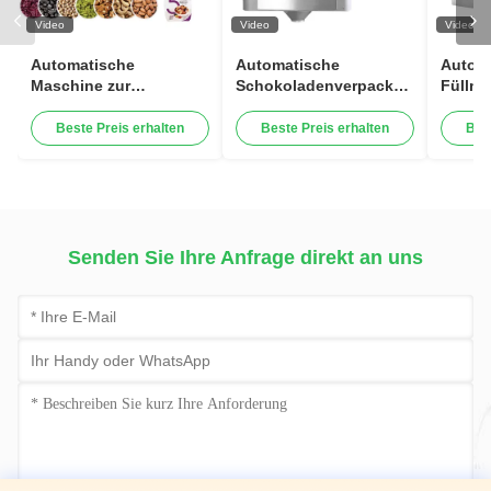
Video
Video
Video
Automatische
Automatische
Autom
Maschine zur
Schokoladenverpackungsmaschi
Füllma
Verpackung von
mit Verkleidung und
Schok
Lebensmitteln für
Etikettierung
aus
Beste Preis erhalten
Beste Preis erhalten
Bes
Schnapswaren
Kunst
Senden Sie Ihre Anfrage direkt an uns