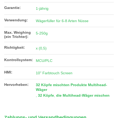
Garantie:
1-jährig
Verwendung:
Wägerfüller für 6-8 Arten Nüsse
Max. Weighing
5-250g
(ein Trichter):
Richtigkeit:
x (0,5)
Kontrollsystem:
MCU/PLC
HMI:
10" Farbtouch Screen
Hervorheben:
32 Köpfe mischten Produkte Multihead-
Wäger
,
32 Köpfe
,
die Multihead-Wäger mischen
Zahlungs- und Versandbedingungen