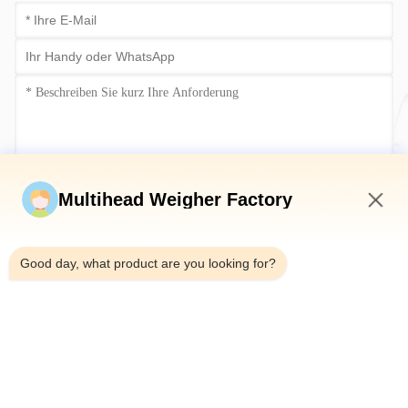
Jetzt einreichen
Multihead Weigher Factory
11:03 PM
Good day, what product are you looking for?
Tel.：0086-18923335619
E-Mail：sales@toupack.com