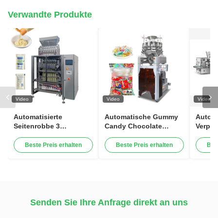
Verwandte Produkte
Video
Video
Video
Automatisierte
Automatische Gummy
Automa
Seitenrobbe 3
Candy Chocolate
Verpa
Verpackungssystem-
Vertikale Süßigkeiten
Maschi
Shampoo-
Verpackungsmaschine
Beste Preis erhalten
Beste Preis erhalten
Bes
Mayonnaisen-flüssige
Hochgeschwindigkeit
füllende Kissen-Senf-
120BPM Intelligente
Verpackungsmaschine
Wiege &
Verpackungsmaschine
Senden Sie Ihre Anfrage direkt an uns