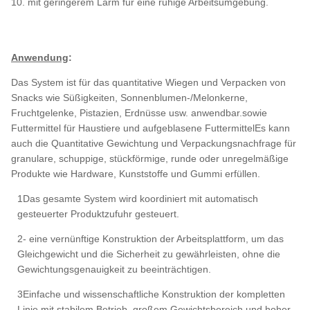
10. mit geringerem Lärm für eine ruhige Arbeitsumgebung.
Anwendung
:
Das System ist für das quantitative Wiegen und Verpacken von
Snacks wie Süßigkeiten, Sonnenblumen-/Melonkerne,
Fruchtgelenke, Pistazien, Erdnüsse usw. anwendbar.sowie
Futtermittel für Haustiere und aufgeblasene FuttermittelEs kann
auch die Quantitative Gewichtung und Verpackungsnachfrage für
granulare, schuppige, stückförmige, runde oder unregelmäßige
Produkte wie Hardware, Kunststoffe und Gummi erfüllen.
1Das gesamte System wird koordiniert mit automatisch
gesteuerter Produktzufuhr gesteuert.
2- eine vernünftige Konstruktion der Arbeitsplattform, um das
Gleichgewicht und die Sicherheit zu gewährleisten, ohne die
Gewichtungsgenauigkeit zu beeinträchtigen.
3Einfache und wissenschaftliche Konstruktion der kompletten
Linie mit stabilem Betrieb, großem Gewichtsbereich und hoher