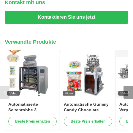
Kontakt mit uns
Kontaktieren Sie uns jetzt
Verwandte Produkte
Video
Video
Video
Automatisierte
Automatische Gummy
Automa
Seitenrobbe 3
Candy Chocolate
Verpa
Verpackungssystem-
Vertikale Süßigkeiten
Maschi
Shampoo-
Verpackungsmaschine
Beste Preis erhalten
Beste Preis erhalten
Bes
Mayonnaisen-flüssige
Hochgeschwindigkeit
füllende Kissen-Senf-
120BPM Intelligente