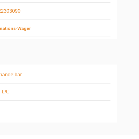
22303090
inations-Wäger
handelbar
, L/C