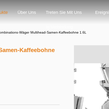
ukte
Über Uns
Treten Sie Mit Uns
Ereign
In Verbindung
ombinations-Wäger Multihead-Samen-Kaffeebohne 1.6L
-Samen-Kaffeebohne