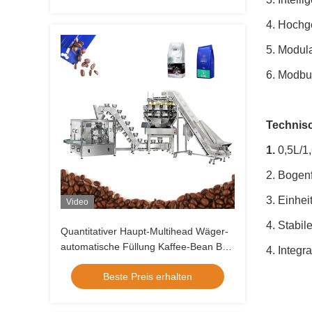
Verpackungsmaschine
4. Hochg
5. Modula
6. Modbu
Technis
1.
0,5L/1
2. Bogen
3. Einhei
Video
4. Stabil
Quantitativer Haupt-Multihead Wäger-
automatische Füllung Kaffee-Bean Bag
4. Integ
Packing Machine Withs 14
Beste Preis erhalten