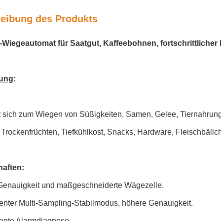
eibung des Produkts
-Wiegeautomat für Saatgut, Kaffeebohnen, fortschrittlich
ung
:
t sich zum Wiegen von Süßigkeiten, Samen, Gelee, Tiernahrung
Trockenfrüchten, Tiefkühlkost, Snacks, Hardware, Fleischbällc
aften:
Genauigkeit und maßgeschneiderte Wägezelle.
igenter Multi-Sampling-Stabilmodus, höhere Genauigkeit.
igente Alarmdiagnose.