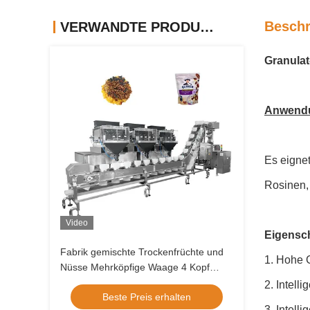
Beschr
VERWANDTE PRODUKTE
Granulat
Anwend
Es eigne
Rosinen, 
Video
Eigensch
Fabrik gemischte Trockenfrüchte und
1. Hohe 
Nüsse Mehrköpfige Waage 4 Kopf
lineare Waage Vffs
2. Intell
Beste Preis erhalten
Verpackungsmaschine Zip Bag
3. Intell