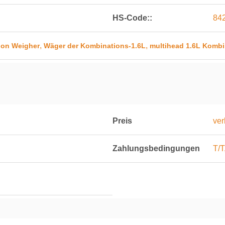
HS-Code::
84
,
,
ion Weigher
Wäger der Kombinations-1.6L
multihead 1.6L Komb
Preis
ver
Zahlungsbedingungen
T/T