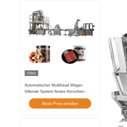
Video
Automatischer Multihead Wäger-
füllende System-festes Körnchen-
Verpackmaschine Soems
Beste Preis erhalten