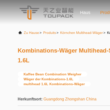
Haus
Prod
Zu Hause
>
Produits
>
Körnchen Multihead-Wäger
>
K
Kombinations-Wäger Multihead
1.6L
Kaffee Bean Combination Weigher
Wäger der Kombinations-1.6L
multihead 1.6L Kombinations-Wäger
Herkunftsort:
Guangdong Zhongshan China