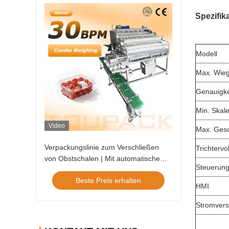
Spezifik
Modell
Max. Wiege
Genauigke
Min. Skale
Video
Max. Gesc
Verpackungslinie zum Verschließen
Trichterv
von Obstschalen | Mit automatischem
Steuerun
Tablett-Entstapler und Obst-
Beste Preis erhalten
Linearwaage
HMI
Stromver