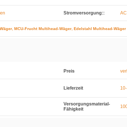
een
Stromversorgung::
AC
,
,
-Wäger
MCU-Frucht Multihead-Wäger
Edelstahl Multihead-Wäger
Preis
ver
Lieferzeit
10
Versorgungsmaterial-
100
Fähigkeit