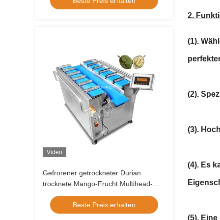
Beste Preis erhalten
Verpackung Kumquat Tray
Verpackungsmaschine
2. Funkt
(1). Wäh
perfekte
(2). Spe
(3). Hoc
Video
(4). Es 
Gefrorener getrockneter Durian
Eigensch
trocknete Mango-Frucht Multihead-
Wäger-Kombinations-Ausrüstungs-
Beste Preis erhalten
manuelle Gurt-Art
(5). Ein