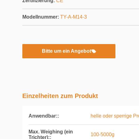
Zertifizierung:
CE
Modellnummer:
TY-A-M14-3
Bitte um ein Angebot
Einzelheiten zum Produkt
Anwendbar::
helle oder sperrige P
Max. Weighing (ein
100-5000g
Trichter)::