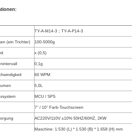
ationen:
TY-A-M14-3；TY-A-P14-3
n (ein Trichter)
100-5000g
it
x (0,5)
nintervall
0,1g
hwindigkeit
60 WPM
olumen
5,0L
gssystem
MCU / SPS
7’’ / 10’’ Farb-Touchscreen
sorgung
AC220V/110V ±10% 50HZ/60HZ, 2KW
Maschine: 1.530 (L) * 1.530 (B) * 1.658 (H) mm