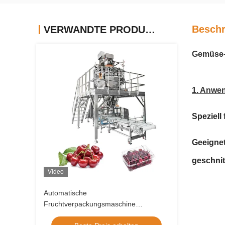
Beschr
VERWANDTE PRODUKTE
Gemüse-
1. Anwe
Speziell
Geeignet
geschnit
Video
Automatische
Fruchtverpackungsmaschine
Apfelkirsche Tomatenkonserven