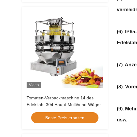
vermeid
(6). IP6
Edelstahl
(7). Anz
Video
(8). Vor
Tomaten-Verpackmaschine 14 des
Edelstahl-304 Haupt-Multihead-Wäger
(9). Meh
Beste Preis erhalten
usw.