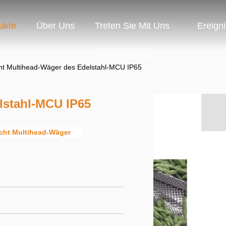
ukte
Über Uns
Treten Sie Mit Uns
Ereign
In Verbindung
ht Multihead-Wäger des Edelstahl-MCU IP65
lstahl-MCU IP65
cht Multihead-Wäger