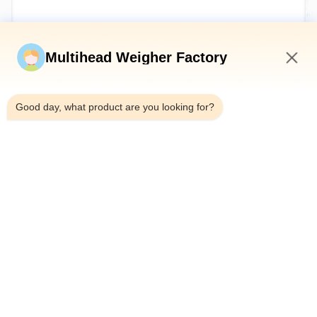
Jetzt einreichen
Multihead Weigher Factory
12:19 PM
Good day, what product are you looking for?
Tel.：0086-18923335619
E-Mail：sales@toupack.com
ÜBER UNS
Unternehmensprofil
Werksbesichtigung
Qualitätskontrolle