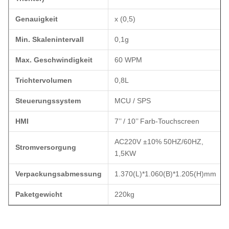
Genauigkeit
x (0,5)
Min. Skalenintervall
0,1g
Max. Geschwindigkeit
60 WPM
Trichtervolumen
0,8L
Steuerungssystem
MCU / SPS
HMI
7’’ / 10’’ Farb-Touchscreen
AC220V ±10% 50HZ/60HZ,
Stromversorgung
1,5KW
Verpackungsabmessung
1.370(L)*1.060(B)*1.205(H)mm
Paketgewicht
220kg