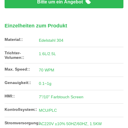
Bitte um ein Angebot
Einzelheiten zum Produkt
Material::
Edelstahl 304
Trichter-
1.6L/2.5L
Volumen::
Max. Speed::
70 WPM
Genauigkeit::
0.1~1g
HMI::
7"/10" Farbtouch Screen
Kontrollsystem::
MCU/PLC
Stromversorgung:
AC220V ±10% 50HZ/60HZ, 1.5KW