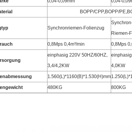
ärke
0,04-0,09mm
0,04-0,0
terial
BOPP/CPP,BOPP/PE,B
Synchron
gtyp
Synchronriemen-Folienzug
Riemen-F
brauch
0,8Mps 0,4m³/min
0,8Mps 0,
einphasig 220V 50HZ/60HZ,
einphasi
rsorgung
3,4/4,2KW
4,0KW
nenabmessung
1.560(L)*1160(B)*1.530(H)mm
1.250(L)
engewicht
480KG
800KG
e Foliensiegel-Verpackungsmaschine V420 automatische Beutel