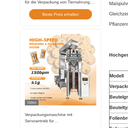
für die Verpackung von Tiernahrung,
Maispulv
Snacks und Nüssen mit einer Leistung
Gleichzei
Beste Preis erhalten
von 80–200 Beuteln/Minute
Pflanzen
Hochges
Modell
Verpack
Beutelg
Video
Beutelty
Verpackungsmaschine mit
Folienbr
Servoantrieb für
Lebensmittelgranulaten