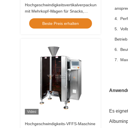
Hochgeschwindigkeitsvertikalverpackungsmaschine
anspre
mit Mehrkopf-Wagen für Snacks,
Chips, Nüsse und Haustierfutterbeutel
4. Perf
Beste Preis erhalten
5. Vol
Betrieb
6. Beut
7. Maxi
A
nwend
Es eignet
Video
Albuminp
Hochgeschwindigkeits-VFFS-Maschine