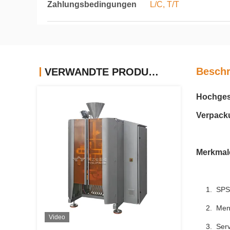
Zahlungsbedingungen
L/C, T/T
Beschr
VERWANDTE PRODUKTE
Hochgesc
Verpac
Seitenfa
M
erkmal
1. SPS
2. Mens
Video
3. Serv