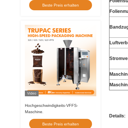
Folienst
Beste Preis erhalten
Folienma
Bandzu
Luftver
Stromve
Maschi
Maschin
Video
Vertikal
Hochgeschwindigkeits-VFFS-
Maschine.
D
etails
:
Beste Preis erhalten