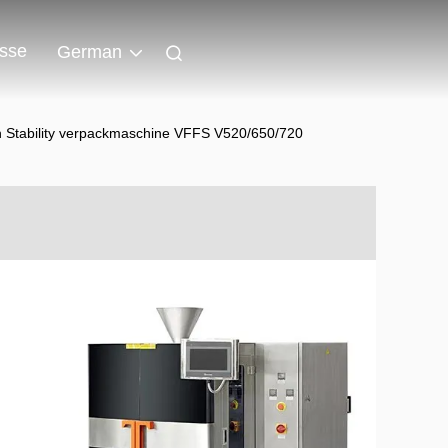
isse
German
gh Stability verpackmaschine VFFS V520/650/720