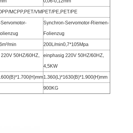
9mm
0,06-0,12mm
OPP/MCPP,PET/VMPET/PE,PET/PE
-Servomotor-
Synchron-Servomotor-Riemen-
olienzug
Folienzug
6m³/min
200L/min0,7*105Mpa
g 220V 50HZ/60HZ,
einphasig 220V 50HZ/60HZ,
4,5KW
*1600(B)*1.700(H)mm
1.360(L)*1630(B)*1.900(H)mm
900KG
maschine Kissenbeutel Seitenfaltenbeutel