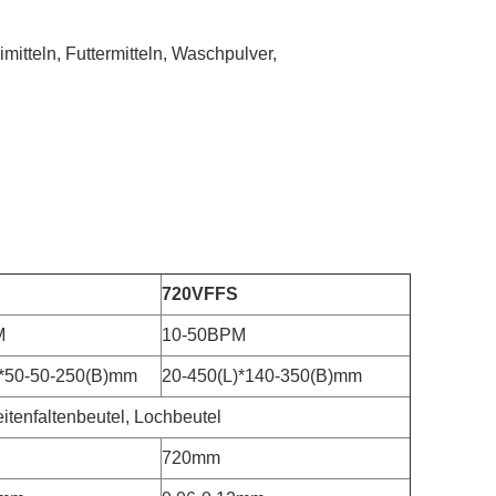
itteln, Futtermitteln, Waschpulver,
720VFFS
M
10-50BPM
)*50-50-250(B)mm
20-450(L)*140-350(B)mm
itenfaltenbeutel, Lochbeutel
720mm