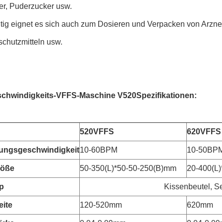
er, Puderzucker usw.
tig eignet es sich auch zum Dosieren und Verpacken von Arzneim
schutzmitteln usw.
chwindigkeits-VFFS-Maschine V520
Spezifikationen:
520VFFS
620VFFS
ungsgeschwindigkeit
10-60BPM
10-50BP
röße
50-350(L)*50-50-250(B)mm
20-400(L
p
Kissenbeutel, Se
eite
120-520mm
620mm