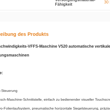
30 
Fähigkeit
eibung des Produkts
hwindigkeits-VFFS-Maschine V520 automatische vertikale 
kungsmaschinen
Vertikale Foliensiegel-Verpackungsmasch
ltenbeutel
e:
-Steuerung
ch-Maschine-Schnittstelle, einfach zu bedienender visueller Touchscr
o-Folienlaufsystem, pneumatische horizontale Siegelsteuerung, präzi