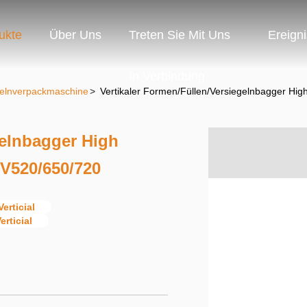
ukte
Über Uns
Treten Sie Mit Uns
Ereign
In Verbindung
egelnverpackmaschine
>
Vertikaler Formen/Füllen/Versiegelnbagger Hi
gelnbagger High
 V520/650/720
rticial
rticial