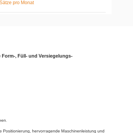
Sätze pro Monat
Form-, Füll- und Versiegelungs-
ine Beutelmaschine Kissenbeutel
een.
se Positionierung, hervorragende Maschinenleistung und