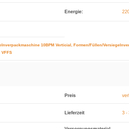
Energie:
22
,
elnverpackmaschine 10BPM Verticial
Formen/Füllen/Versiegelnve
0 VFFS
Preis
ver
Lieferzeit
3 -
Versorgungsmaterial-