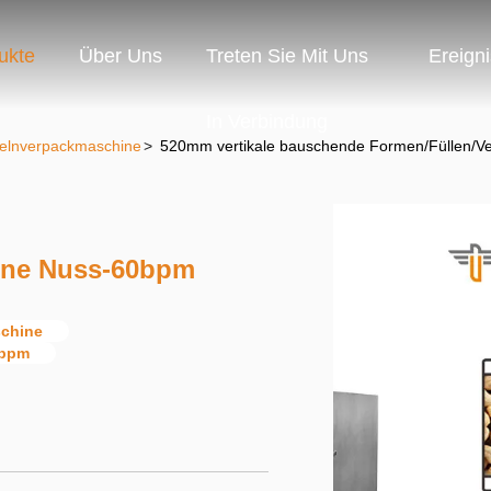
ukte
Über Uns
Treten Sie Mit Uns
Ereign
In Verbindung
egelnverpackmaschine
>
520mm vertikale bauschende Formen/Füllen/V
ine Nuss-60bpm
schine
0bpm