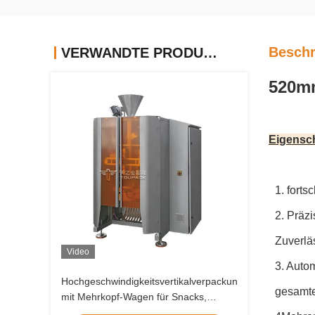
Beschr
VERWANDTE PRODUKTE
520mm
Eigensc
1. fort
2. Präz
Zuverlä
Video
3. Autom
Hochgeschwindigkeitsvertikalverpackungsmaschine
gesamt
mit Mehrkopf-Wagen für Snacks,
Chips, Nüsse und Haustierfutterbeutel