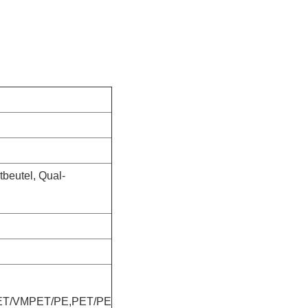
beutel, Qual-
T/VMPET/PE,PET/PE