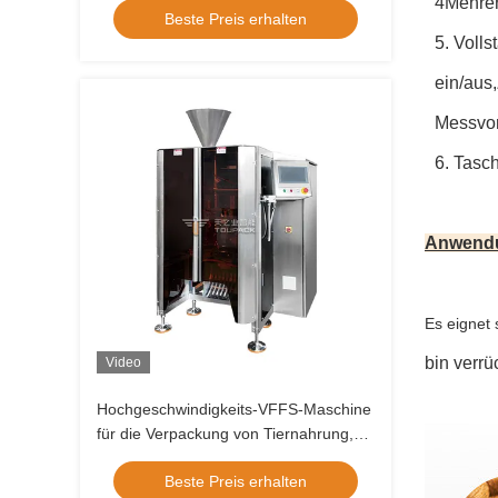
4Mehrer
Beste Preis erhalten
5. Voll
ein/aus
Messvor
6. Tasc
Anwend
Es eignet 
bin verrü
Video
Hochgeschwindigkeits-VFFS-Maschine
für die Verpackung von Tiernahrung,
Snacks und Nüssen mit einer Leistung
Beste Preis erhalten
von 80–200 Beuteln/Minute