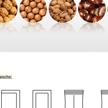
Tasche
: