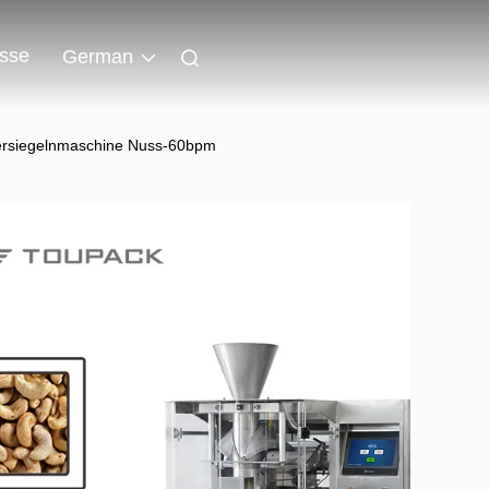
isse
German
ersiegelnmaschine Nuss-60bpm