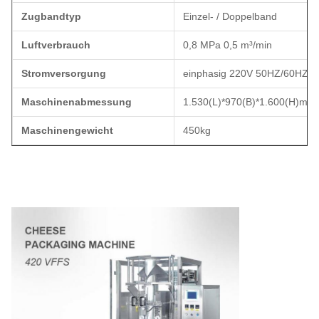
Zugbandtyp
Einzel- / Doppelband
Luftverbrauch
0,8 MPa 0,5 m³/min
Stromversorgung
einphasig 220V 50HZ/60HZ, 
Maschinenabmessung
1.530(L)*970(B)*1.600(H)mm
Maschinengewicht
450kg