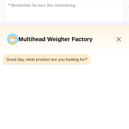
Jetzt einreichen
Multihead Weigher Factory
5:26 AM
Good day, what product are you looking for?
Tel.：0086-18923335619
E-Mail：sales@toupack.com
ÜBER UNS
Unternehmensprofil