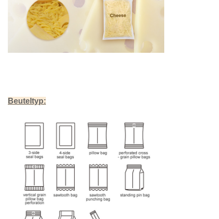
Beuteltyp
: