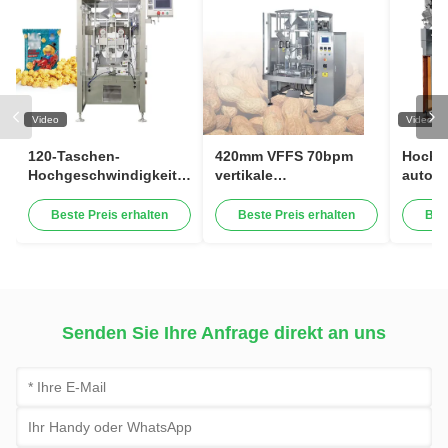
Video
Video
120-Taschen-
420mm VFFS 70bpm
Hochg
Hochgeschwindigkeitsverpackungsmaschine
vertikale
autom
Vollservo-Steuerung
Formen/Füllen/Versiegelnverpac
Gewic
für Erdnuss
für Sn
Beste Preis erhalten
Beste Preis erhalten
Bes
Granul
Digita
Beutel
Leben
Senden Sie Ihre Anfrage direkt an uns