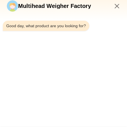
Jetzt einreichen
Multihead Weigher Factory
7:04 AM
Good day, what product are you looking for?
Tel.：0086-18923335619
E-Mail：sales@toupack.com
ÜBER UNS
Unternehmensprofil
Werksbesichtigung
Qualitätskontrolle
Sitemap