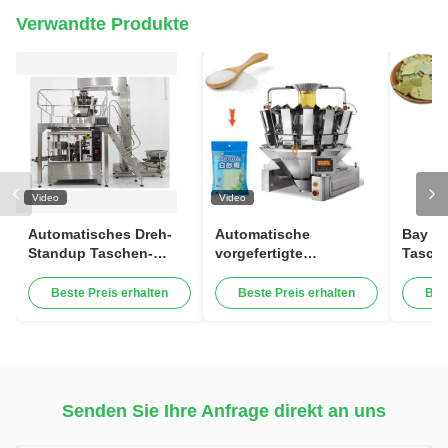
Verwandte Produkte
Video
Video
Automatisches Dreh-
Automatische
Bay L
Standup Taschen-
vorgefertigte
Tasch
Verpacken Premade-
Taschenverpackungsmaschine
Wieger
Beutel-
Reißverschluss
Tasche
Beste Preis erhalten
Beste Preis erhalten
Bes
Verpackungsmaschine
Stehbeutel
Funkt
Doypack
Zuckergranulat Salz
Verpa
Reis Getreide
Verpackungsmaschine
Senden Sie Ihre Anfrage direkt an uns