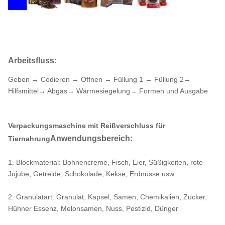
220 V, Einphasen, 50/60 Hz,
7
Stromversorgung
1,2 kW
8
Luftdruck
0.65Mpa
Arbeitsfluss:
0.3m3/min
9
Luftverbrauch
(Standardmaschine, keine
Geben → Codieren → Öffnen → Füllung 1 → Füllung 2→
zusätzliche Funktion)
Hilfsmittel→ Abgas→ Wärmesiegelung→.Formen und Ausgabe
Abmessungen
1860*600*1650mm ((Ausfuhr
10
der Verpackung
ohne Rauchbehandlung)
Verpackungsmaschine mit Reißverschluss für
Anwendungsbereich:
Tiernahrung
1. Blockmaterial: Bohnencreme, Fisch, Eier, Süßigkeiten, rote
Jujube, Getreide, Schokolade, Kekse, Erdnüsse usw.
2. Granulatart: Granulat, Kapsel, Samen, Chemikalien, Zucker,
Hühner Essenz, Melonsamen, Nuss, Pestizid, Dünger