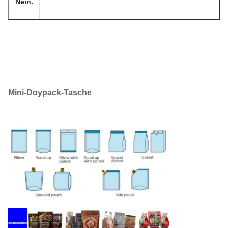
Nein.
Mehrschichtverbundene
Material der
1
vorgefertigte Tasche z. B.:
Tasche
PET/PE
Maschine zur Verpackung von Haustierfutter mit
Reißverschlussbeutel / vorgefertigte
3 seitliche Dichtungsbeutel,
Beutelfüllversiegelungsmaschine
Stehbeutel,
2
Schlagart
Reißverschlussbeutel, flache
Mini-Doypack-Tasche
Bodenbeutel
80 mm≤W≤300 mm
3
Größenbereich
100 mm≤L≤430 mm
4
Geschwindigkeit
5 bis 20 Beutel/min
Gerade Körner, Schrägkeit 1
5
Versiegelungsart
mm (optional vernetzt)
10mm ((5--20mm können
6
Dichtungsbreite
angepasst werden)