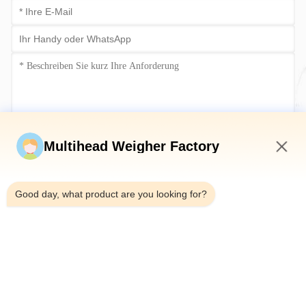
Jetzt einreichen
Multihead Weigher Factory
7:20 AM
Good day, what product are you looking for?
Tel.：0086-18923335619
E-Mail：sales@toupack.com