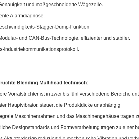
Genauigkeit und maßgeschneiderte Wägezelle.
igente Alarmdiagnose.
eschwindigkeits-Stagger-Dump-Funktion.
odular- und CAN-Bus-Technologie, effizienter und stabiler.
s-Industriekommunikationsprotokoll.
onnenblumenkerne Trockenfrüchte Mischung Wägemaschine
rüchte Blending Multihead technisch:
ere Vorratstrichter ist in zwei bis fünf verschiedene Bereiche unte
ter Hauptvibrator, steuert die Produktdicke unabhängig.
ntegrale Maschinenrahmen und das Maschinengehäuse tragen zu 
tliche Designstandards und Formverarbeitung tragen zu einer b
es Aktuatordesign reduziert die mechanische Vibration und ver