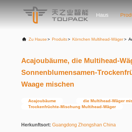
Haus
Prod
Zu Hause
>
Produits
>
Körnchen Multihead-Wäger
>
A
Acajoubäume, die Multihead-Wä
Sonnenblumensamen-Trockenfrü
Waage mischen
Acajoubäume
die Multihead-Wäger mi
Trockenfrüchte-Mischung Multihead-Wäger
Herkunftsort:
Guangdong Zhongshan China