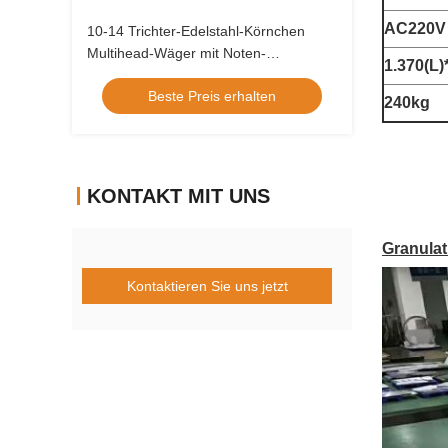
AC220V 
10-14 Trichter-Edelstahl-Körnchen
Multihead-Wäger mit Noten-
1.370(L)
Bildschirmanzeige-System
Beste Preis erhalten
240kg
KONTAKT MIT UNS
Granula
Kontaktieren Sie uns jetzt