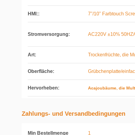
HMI::
7"/10" Farbtouch Scr
Stromversorgung:
AC220V ±10% 50HZ/
Art:
Trockenfrüchte, die M
Oberfläche:
Grübchenplatte/einfac
Hervorheben:
,
Acajoubäume
die Mul
Zahlungs- und Versandbedingungen
Min Bestellmenge
1