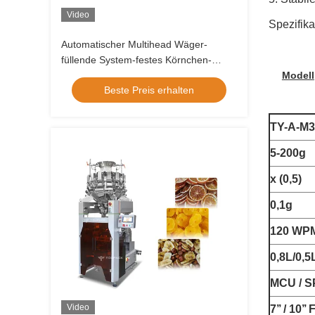
Video
Spezifika
Automatischer Multihead Wäger-
füllende System-festes Körnchen-
Verpackmaschine Soems
Modell
Beste Preis erhalten
TY-A-M3
5-200g
x (0,5)
0,1g
120 WP
0,8L/0,5
MCU / S
Video
7’’ / 10