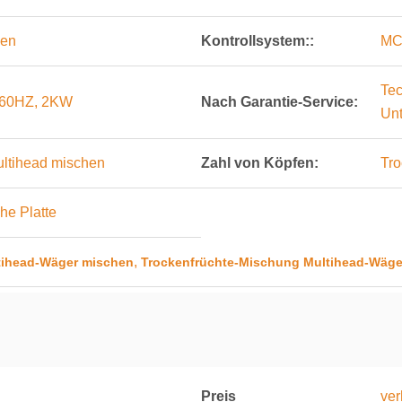
een
Kontrollsystem::
MCU
Tec
60HZ, 2KW
Nach Garantie-Service:
Unt
ultihead mischen
Zahl von Köpfen:
Tro
he Platte
,
tihead-Wäger mischen
Trockenfrüchte-Mischung Multihead-Wäge
Preis
ver