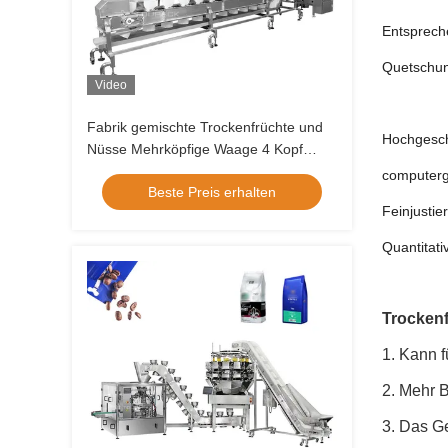
Entspreche
Quetschun
Video
Fabrik gemischte Trockenfrüchte und
Hochgesch
Nüsse Mehrköpfige Waage 4 Kopf
lineare Waage Vffs
computerg
Beste Preis erhalten
Verpackungsmaschine Zip Bag
Feinjusti
Verpackungsmaschine
Quantitati
Trockenf
1. Kann f
2. Mehr 
3. Das G