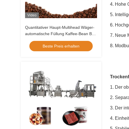
4. Hohe 
5. Intell
Video
6. Hochg
Quantitativer Haupt-Multihead Wäger-
automatische Füllung Kaffee-Bean Bag
7. Neue M
Packing Machine Withs 14
8. Modbu
Beste Preis erhalten
Nüsse S
Trockenf
1. Der ob
2. Separa
3. Der i
4. Einhei
5. Stabil