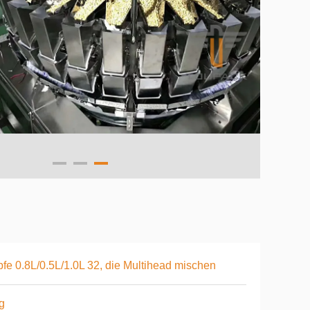
fe 0.8L/0.5L/1.0L 32, die Multihead mischen
g