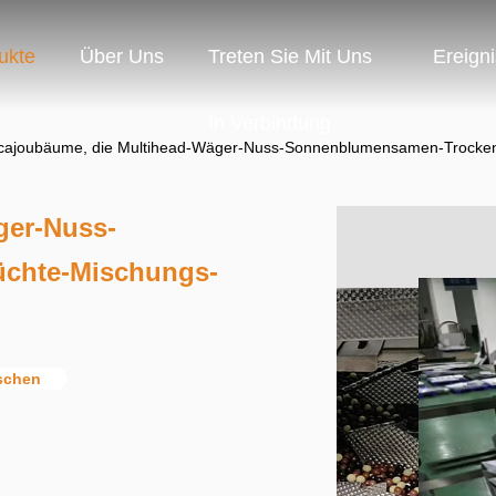
ukte
Über Uns
Treten Sie Mit Uns
Ereign
In Verbindung
cajoubäume, die Multihead-Wäger-Nuss-Sonnenblumensamen-Trocke
ger-Nuss-
chte-Mischungs-
schen