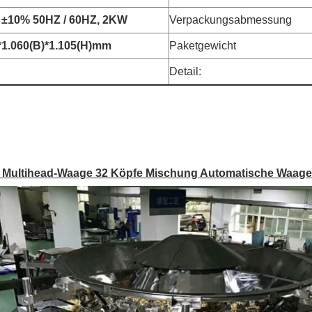
±10% 50HZ / 60HZ, 2KW
Verpackungsabmessung
*1.060(B)*1.105(H)mm
Paketgewicht
Detail:
t Multihead-Waage 32 Köpfe Mischung Automatische Waage