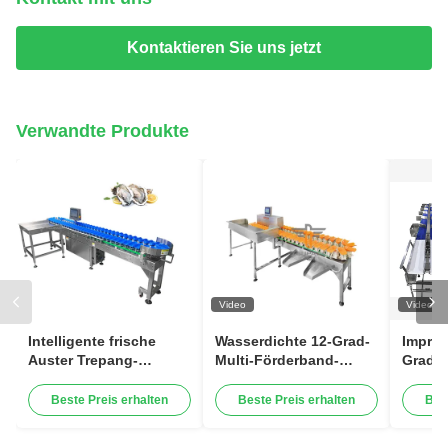
Kontaktieren Sie uns jetzt
Verwandte Produkte
Video
Video
Intelligente frische
Wasserdichte 12-Grad-
Impräg
Auster Trepang-
Multi-Förderband-
Grade 
Ohrschnecke, die
Gewichtssortierer-
Sortie
Niveau-Meeresfrüchte-
Maschine für Fische
frisch
Beste Preis erhalten
Beste Preis erhalten
Bes
Sortiermaschine der
Nahrun
sortierenden