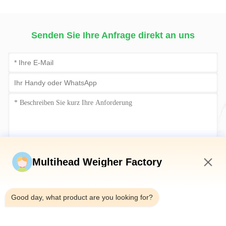
Maschinen-1-12 wiegt
Senden Sie Ihre Anfrage direkt an uns
Jetzt einreichen
Multihead Weigher Factory
3:11 AM
Good day, what product are you looking for?