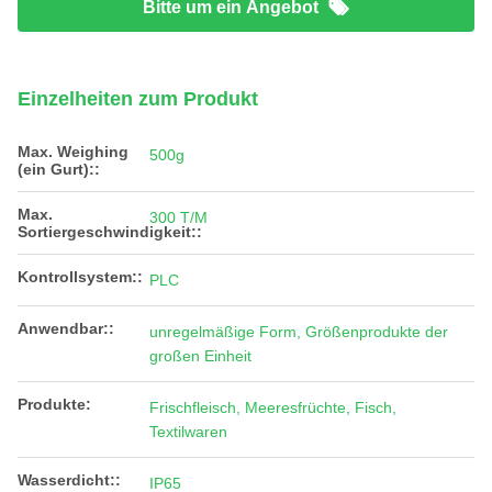
Bitte um ein Angebot
Einzelheiten zum Produkt
Max. Weighing
500g
(ein Gurt)::
Max.
300 T/M
Sortiergeschwindigkeit::
Kontrollsystem::
PLC
Anwendbar::
unregelmäßige Form, Größenprodukte der
großen Einheit
Produkte:
Frischfleisch, Meeresfrüchte, Fisch,
Textilwaren
Wasserdicht::
IP65