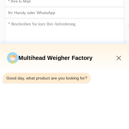
Jetzt einreichen
Multihead Weigher Factory
4:06 AM
Good day, what product are you looking for?
Tel.：0086-18923335619
E-Mail：sales@toupack.com