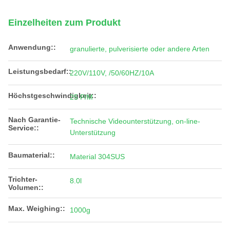
Einzelheiten zum Produkt
Anwendung::
granulierte, pulverisierte oder andere Arten
Leistungsbedarf::
220V/110V, /50/60HZ/10A
Höchstgeschwindigkeit::
25 P/M
Nach Garantie-
Technische Videounterstützung, on-line-
Service::
Unterstützung
Baumaterial::
Material 304SUS
Trichter-
8.0l
Volumen::
Max. Weighing::
1000g