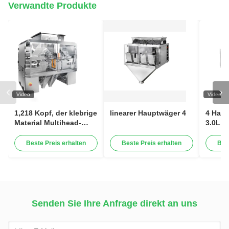
Verwandte Produkte
Video
Video
1,218 Kopf, der klebrige
linearer Hauptwäger 4
4 Haup
Material Multihead-
3.0L 1
Skala wiegt
pulver
granul
Beste Preis erhalten
Beste Preis erhalten
Bes
Senden Sie Ihre Anfrage direkt an uns