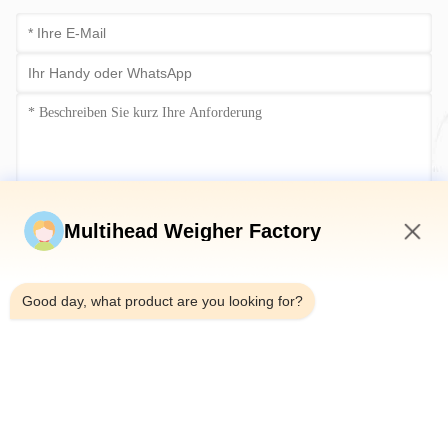
Jetzt einreichen
Multihead Weigher Factory
9:01 PM
Good day, what product are you looking for?
Tel.：0086-18923335619
E-Mail：sales@toupack.com