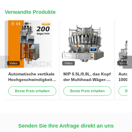
Verwandte Produkte
Video
Video
Video
Automatische vertikale
M/P 0.5L/0.8L, das Kopf
Automa
Hochgeschwindigkeitsverpackungsmaschine
der Multihead-Wäger-
1000G
für Snacks, Nüsse,
Maschinen-32 für
Leben
Granulat,
Rosine mischt,
Zucke
Beste Preis erhalten
Beste Preis erhalten
Bes
Lebensmittelverpackungsmaschine
trocknete Kiwi Dried
Teebla
Strawberry
Verpa
Mehrk
Senden Sie Ihre Anfrage direkt an uns