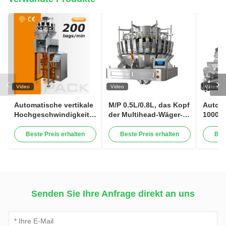
Video
Video
Video
Automatische vertikale
M/P 0.5L/0.8L, das Kopf
Automa
Hochgeschwindigkeitsverpackungsmaschine
der Multihead-Wäger-
1000G
für Snacks, Nüsse,
Maschinen-32 für
Leben
Granulat,
Rosine mischt,
Zucke
Beste Preis erhalten
Beste Preis erhalten
Bes
Lebensmittelverpackungsmaschine
trocknete Kiwi Dried
Teebla
Strawberry
Verpa
Mehrk
Senden Sie Ihre Anfrage direkt an uns