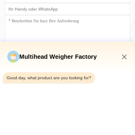
Jetzt einreichen
Multihead Weigher Factory
9:29 AM
Good day, what product are you looking for?
Tel.：0086-18923335619
E-Mail：sales@toupack.com