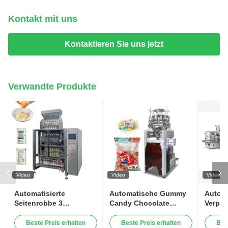
Kontakt mit uns
Kontaktieren Sie uns jetzt
Verwandte Produkte
Video
Video
Video
Automatisierte
Automatische Gummy
Automa
Seitenrobbe 3
Candy Chocolate
Verpa
Verpackungssystem-
Vertikale Süßigkeiten
Maschi
Shampoo-
Verpackungsmaschine
Beste Preis erhalten
Beste Preis erhalten
Bes