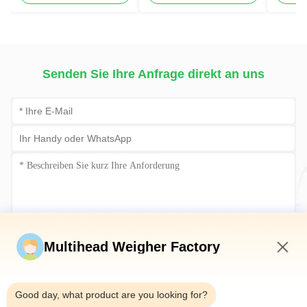
Mayonnaisen-flüssige
Hochgeschwindigkeit
füllende Kissen-Senf-
120BPM Intelligente
Verpackungsmaschine
Wiege &
Verpackungsmaschine
Senden Sie Ihre Anfrage direkt an uns
Jetzt einreichen
Multihead Weigher Factory
7:32 AM
Good day, what product are you looking for?