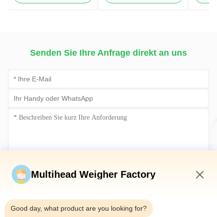
Nahrungsmittelbonbons
Füllung und
Schräg
ab, die Drehschalen-
versiegelnde Maschine
Füllungs-Dichtungs-
Maschine verpacken
Senden Sie Ihre Anfrage direkt an uns
Jetzt einreichen
Multihead Weigher Factory
12:53 PM
Good day, what product are you looking for?