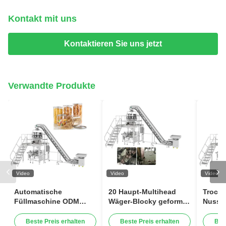
Kontakt mit uns
Kontaktieren Sie uns jetzt
Verwandte Produkte
Video
Video
Video
Automatische
20 Haupt-Multihead
Trocke
Füllmaschine ODM
Wäger-Blocky geformte
Nuss-P
füllte Gläser einmacht
Partikel-Imbiss-
Füllma
die luftgestoßenen
Schokoladen-Schalen-
Multih
Beste Preis erhalten
Beste Preis erhalten
Bes