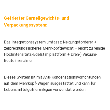
Methode zum Öffnen der
Öffnung der Vakuumtasch
Gefrierter Garnellgewichts- und
Tasche
Verpackungssystem:
Ausgabefunktion
Schleuderschleudern
Das Integrationssystem umfasst: Neigungsförderer +
1- Keine Tasche oder
zerbrechungssicheres Mehrkopfgewicht + leicht zu reinige
Material, verweigert das
Hochintensitäts-Edelstahlplattform + Dreh-) Vakuum-
Versiegeln.
Beutelmaschine.
Alarmzustand
2.Alarm für die Überlastu
der Anlagen
Dieses System ist mit Anti-Kondensationsvorrichtungen
auf dem Mehrkopf-Wagen ausgestattet und kann für
3.Niedrigluftdruckmelder
Lebensmittelgefrieranlagen verwendet werden.