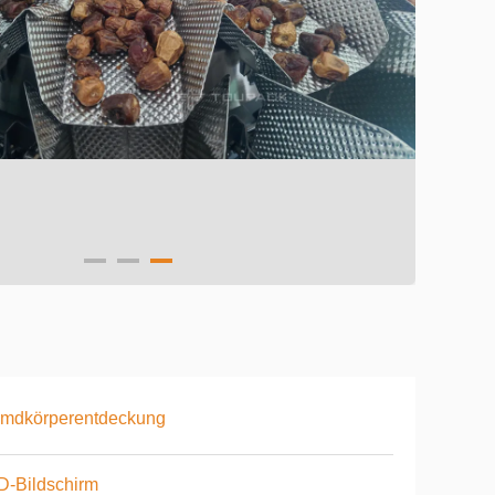
emdkörperentdeckung
D-Bildschirm