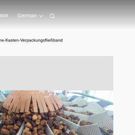
isse
German
me-Kasten-Verpackungsfließband