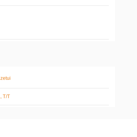
zetui
, T/T