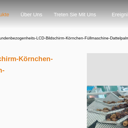
ukte
Über Uns
Treten Sie Mit Uns
Ereign
In Verbindung
undenbezogenheits-LCD-Bildschirm-Körnchen-Füllmaschine-Dattelpal
chirm-Körnchen-
n-