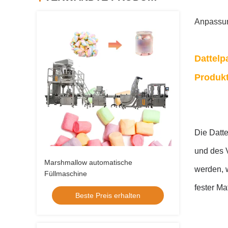
Anpassun
Dattelp
Produkt
Die Datt
und des V
Marshmallow automatische
werden, 
Füllmaschine
fester Ma
Beste Preis erhalten