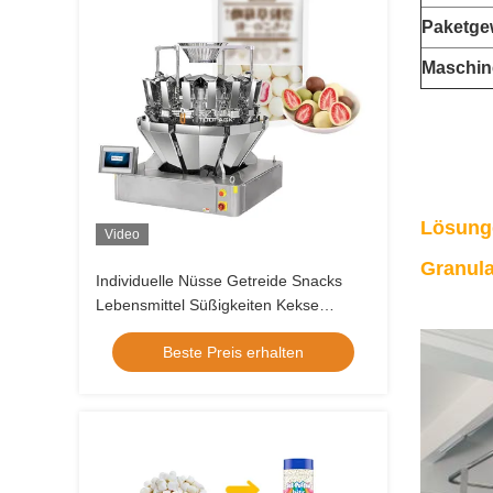
Paketge
Maschin
Lösunge
Video
Granula
Individuelle Nüsse Getreide Snacks
Lebensmittel Süßigkeiten Kekse
Erdnusskartoffelchips Samenkuchen
Beste Preis erhalten
Stehen Sie auf Tasche Tasche
Verpackungsmaschine