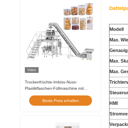
Dattel
Modell
Max. Wie
Genauig
Max. Ska
Video
Max. Ge
Trockenfrüchte-Imbiss-Nuss-
Trichte
Plastikflaschen-Füllmaschine mit
Steueru
Multihead-Wäger-Schrägförderer
Beste Preis erhalten
HMI
Stromve
Verpac