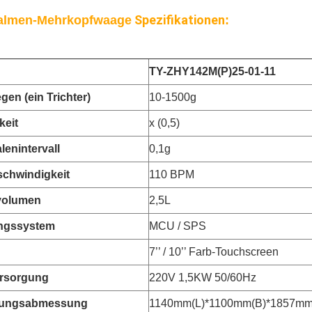
Spezifikationen
palmen-Mehrkopfwaage
:
TY-
ZHY142M(P)25-01-11
gen (ein Trichter)
10-1500g
keit
x (0,5)
lenintervall
0,1g
schwindigkeit
110 BPM
rvolumen
2,5L
ngssystem
MCU / SPS
7’’ / 10’’ Farb-Touchscreen
rsorgung
220V 1,5KW 50/60Hz
kungsabmessung
1140mm(L)*1100mm(B)*1857mm