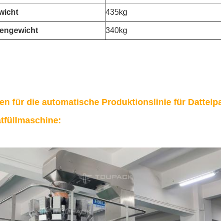
wicht
435kg
engewicht
340kg
n für die automatische Produktionslinie für Datte
tfüllmaschine: