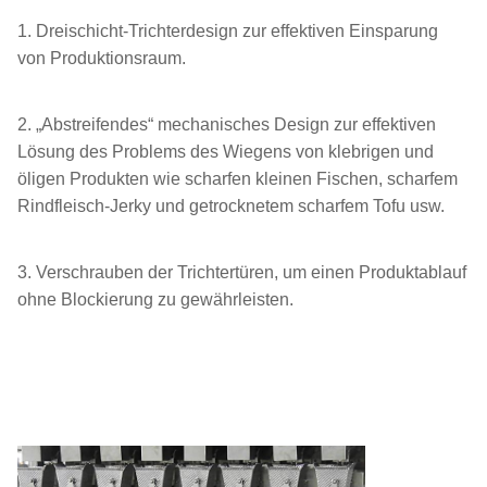
Min.
1. Dreischicht-Trichterdesign zur effektiven Einsparung
0.1g
0.1g
Skalenintervall
von Produktionsraum.
Max.
30 BPM
30 BPM
2. „Abstreifendes“ mechanisches Design zur effektiven
Geschwindigkeit
Lösung des Problems des Wiegens von klebrigen und
öligen Produkten wie scharfen kleinen Fischen, scharfem
Trichtervolumen
1.0L
1.3L
Rindfleisch-Jerky und getrocknetem scharfem Tofu usw.
Steuerungssystem
MCU
MCU
3. Verschrauben der Trichtertüren, um einen Produktablauf
ohne Blockierung zu gewährleisten.
7” / 10” Farb-
7” / 10” Farb-
HMI
Touchscreen
Touchscreen