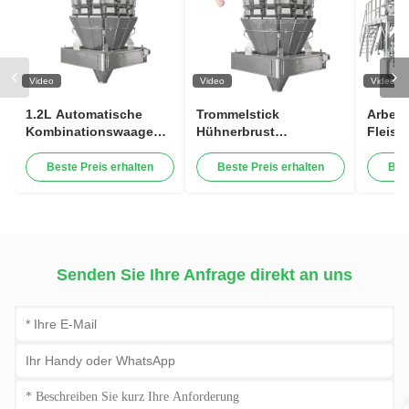
Video
Video
Video
1.2L Automatische
Trommelstick
Arbeit
Kombinationswaage
Hühnerbrust
Fleisc
Gewichtung
Gewichtung Fleisch
Schale
Fleischfüllmaschine
Verpackungsmaschine
BPM
Beste Preis erhalten
Beste Preis erhalten
Bes
Geflügelflügel
500-1000g vertikal
Schne
Verpackungsmaschine
für ma
und Ri
Senden Sie Ihre Anfrage direkt an uns