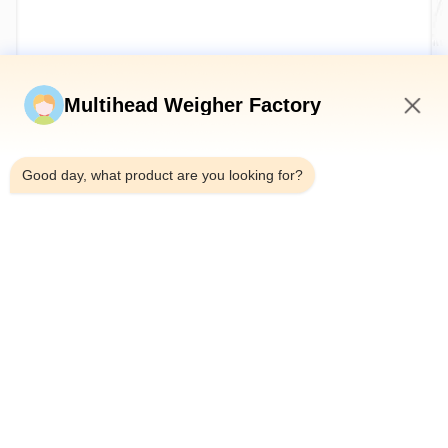
Jetzt einreichen
Multihead Weigher Factory
10:58 PM
Good day, what product are you looking for?
Tel.：0086-18923335619
E-Mail：sales@toupack.com
ÜBER UNS
Unternehmensprofil
Werksbesichtigung