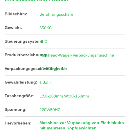
Bildschirm:
Berührungsschirm
Gewicht:
650KG
Steuerungssystem:
PLC
Produktbezeichnung:
Multihead-Wäger-Verpackungsmaschine
Verpackungsgeschwindigkeit:
30-50bags/min
Gewährleistung:
1 Jahr
Taschengröße:
L:50-200mm W:30-150mm
Spannung:
220V/50HZ
Maschine zur Verpackung von Eierbiskuits
Hervorheben:
mit mehreren Kopfgewichten