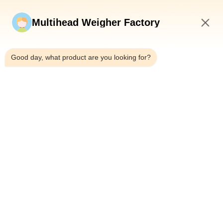
Jetzt einreichen
Multihead Weigher Factory
5:42 AM
Good day, what product are you looking for?
Tel.：0086-18923335619
E-Mail：sales@toupack.com
ÜBER UNS
Unternehmensprofil
Werksbesichtigung
Qualitätskontrolle
Sitemap