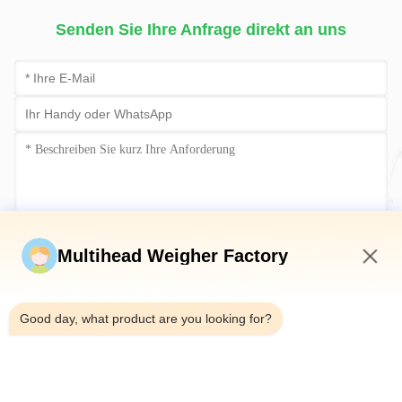
Schok
Netzbe
Senden Sie Ihre Anfrage direkt an uns
Verpa
Jetzt einreichen
Multihead Weigher Factory
2:59 PM
Good day, what product are you looking for?
Tel.：0086-18923335619