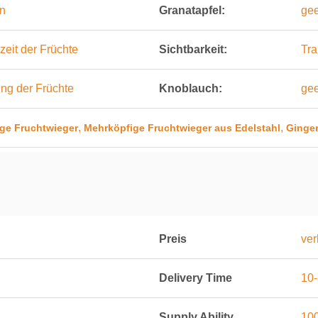
en
Granatapfel:
gee
zeit der Früchte
Sichtbarkeit:
Tra
ng der Früchte
Knoblauch:
gee
,
,
ige Fruchtwieger
Mehrköpfige Fruchtwieger aus Edelstahl
Ginge
Preis
ver
Delivery Time
10-
Supply Ability
100