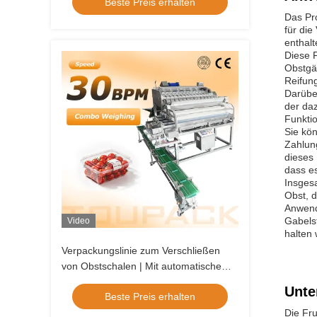
Beste Preis erhalten
Das Pr
für die
enthal
Diese 
Obstgä
Reifung
Darübe
der da
Funktio
Sie kön
Zahlun
dieses
dass es
Insges
Obst, d
Anwend
Gabelst
Video
halten 
Verpackungslinie zum Verschließen
von Obstschalen | Mit automatischem
Tablett-Entstapler und Obst-
Unte
Beste Preis erhalten
Linearwaage
Die Fru