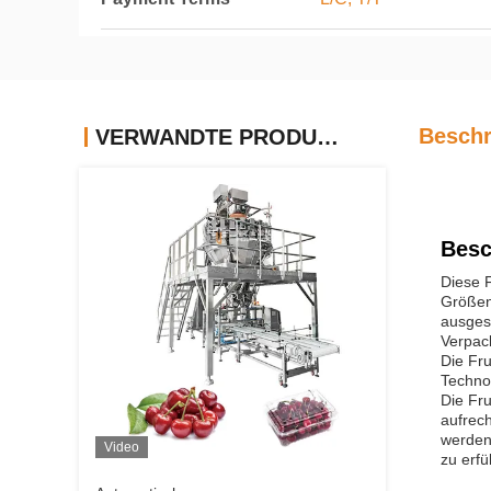
Beschr
VERWANDTE PRODUKTE
Besc
Diese 
Größen
ausges
Verpac
Die Fr
Technol
Die Fr
aufrech
werden
Video
zu erfü