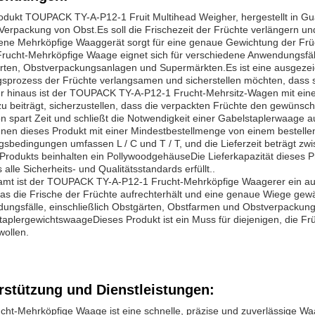
odukt TOUPACK TY-A-P12-1 Fruit Multihead Weigher, hergestellt in Gu
 Verpackung von Obst.Es soll die Frischezeit der Früchte verlängern un
tene Mehrköpfige Waaggerät sorgt für eine genaue Gewichtung der Früc
Frucht-Mehrköpfige Waage eignet sich für verschiedene Anwendungsfäll
rten, Obstverpackungsanlagen und Supermärkten.Es ist eine ausgezeic
sprozess der Früchte verlangsamen und sicherstellen möchten, dass si
r hinaus ist der TOUPACK TY-A-P12-1 Frucht-Mehrsitz-Wagen mit ein
zu beiträgt, sicherzustellen, dass die verpackten Früchte den gewüns
n spart Zeit und schließt die Notwendigkeit einer Gabelstaplerwaage a
nen dieses Produkt mit einer Mindestbestellmenge von einem bestellen 
gsbedingungen umfassen L / C und T / T, und die Lieferzeit beträgt z
 Produkts beinhalten ein PollywoodgehäuseDie Lieferkapazität dieses 
 alle Sicherheits- und Qualitätsstandards erfüllt..
amt ist der TOUPACK TY-A-P12-1 Frucht-Mehrköpfige Waagerer ein aus
as die Frische der Früchte aufrechterhält und eine genaue Wiege gewäh
ungsfälle, einschließlich Obstgärten, Obstfarmen und Obstverpackung
aplergewichtswaageDieses Produkt ist ein Muss für diejenigen, die Frü
wollen.
rstützung und Dienstleistungen:
cht-Mehrköpfige Waage ist eine schnelle, präzise und zuverlässige Wa