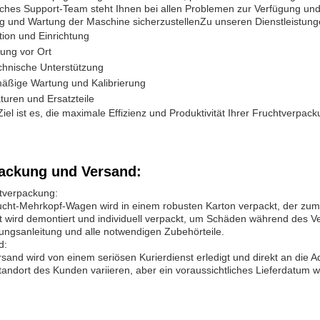
sches Support-Team steht Ihnen bei allen Problemen zur Verfügung u
g und Wartung der Maschine sicherzustellenZu unseren Dienstleistun
ation und Einrichtung
ung vor Ort
chnische Unterstützung
äßige Wartung und Kalibrierung
turen und Ersatzteile
iel ist es, die maximale Effizienz und Produktivität Ihrer Fruchtverpac
ackung und Versand:
tverpackung:
ucht-Mehrkopf-Wagen wird in einem robusten Karton verpackt, der zum
t wird demontiert und individuell verpackt, um Schäden während des 
ungsanleitung und alle notwendigen Zubehörteile.
d:
sand wird von einem seriösen Kurierdienst erledigt und direkt an die A
tandort des Kunden variieren, aber ein voraussichtliches Lieferdatum