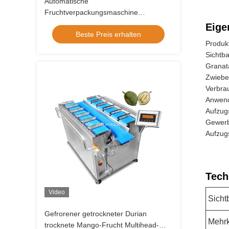
Automatische
Fruchtverpackungsmaschine
Apfelkirsche Tomatenkonserven
Eige
Beste Preis erhalten
Verpackung Kumquat Tray
Produk
Verpackungsmaschine
Sichtb
Granat
Zwiebe
Verbrau
Anwend
Aufzug
Gewerb
Aufzugs
Tech
Video
Sicht
Gefrorener getrockneter Durian
Mehr
trocknete Mango-Frucht Multihead-