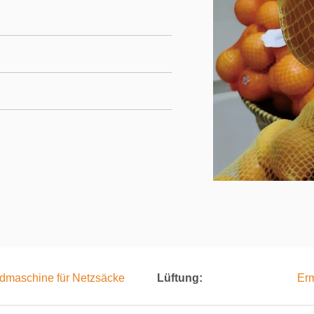
idmaschine für Netzsäcke
Lüftung:
Erm