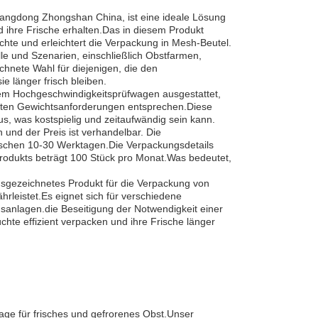
angdong Zhongshan China, ist eine ideale Lösung
d ihre Frische erhalten.Das in diesem Produkt
hte und erleichtert die Verpackung in Mesh-Beutel.
e und Szenarien, einschließlich Obstfarmen,
hnete Wahl für diejenigen, die den
e länger frisch bleiben.
em Hochgeschwindigkeitsprüfwagen ausgestattet,
chten Gewichtsanforderungen entsprechen.Diese
us, was kostspielig und zeitaufwändig sein kann.
und der Preis ist verhandelbar. Die
wischen 10-30 Werktagen.Die Verpackungsdetails
Produkts beträgt 100 Stück pro Monat.Was bedeutet,
gezeichnetes Produkt für die Verpackung von
rleistet.Es eignet sich für verschiedene
sanlagen.die Beseitigung der Notwendigkeit einer
chte effizient verpacken und ihre Frische länger
age für frisches und gefrorenes Obst.Unser