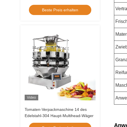
Wäger-Kombinations-Ausrüstungs-
Vertr
Beste Preis erhalten
manuelle Gurt-Art
Frisc
Mater
Zwieb
Grana
Reifu
Masch
Video
Anwe
Tomaten-Verpackmaschine 14 des
Edelstahl-304 Haupt-Multihead-Wäger
Anw