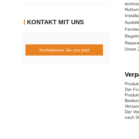
techni
Nutzun
Install
KONTAKT MIT UNS
Ausbild
Fernte
Regelm
Repara
Unser Z
Kontaktieren Sie uns jetzt
Verp
Produk
Der Fr
Produk
Bedien
Versan
Der Ver
nach S