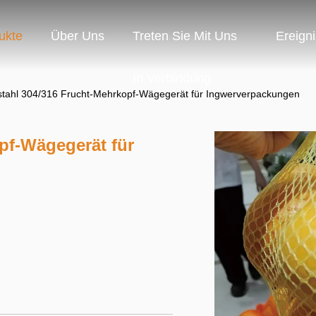
ukte
Über Uns
Treten Sie Mit Uns
Ereign
In Verbindung
stahl 304/316 Frucht-Mehrkopf-Wägegerät für Ingwerverpackungen
pf-Wägegerät für