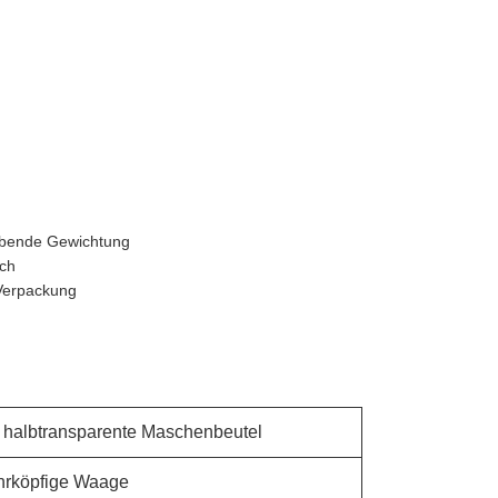
eibende Gewichtung
uch
 Verpackung
 halbtransparente Maschenbeutel
ehrköpfige Waage