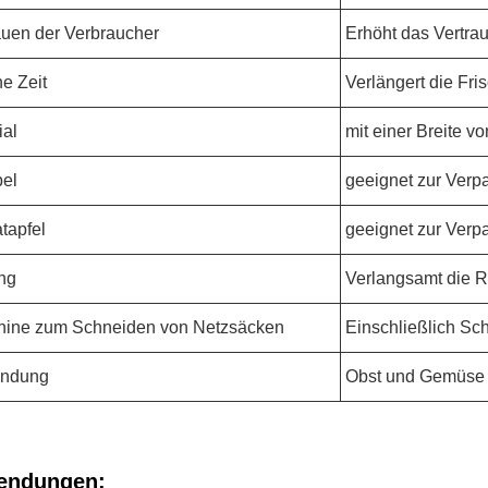
auen der Verbraucher
Erhöht das Vertra
he Zeit
Verlängert die Fri
ial
mit einer Breite v
el
geeignet zur Verp
tapfel
geeignet zur Verp
ng
Verlangsamt die R
ine zum Schneiden von Netzsäcken
Einschließlich Sc
ndung
Obst und Gemüse
endungen: