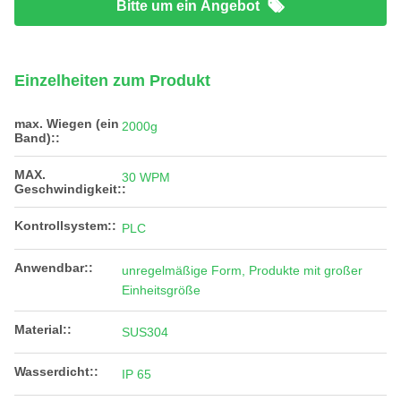
Bitte um ein Angebot
Einzelheiten zum Produkt
max. Wiegen (ein
2000g
Band)::
MAX.
30 WPM
Geschwindigkeit::
Kontrollsystem::
PLC
Anwendbar::
unregelmäßige Form, Produkte mit großer
Einheitsgröße
Material::
SUS304
Wasserdicht::
IP 65