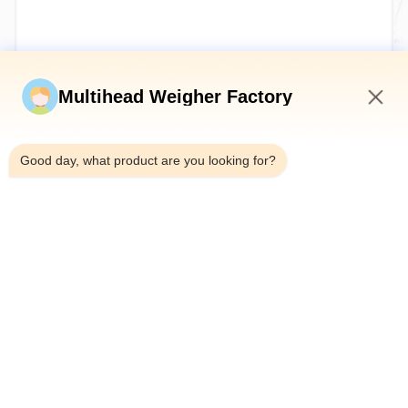
Jetzt einreichen
Multihead Weigher Factory
7:40 PM
Good day, what product are you looking for?
Tel.：0086-18923335619
E-Mail：sales@toupack.com
ÜBER UNS
Unternehmensprofil
Werksbesichtigung