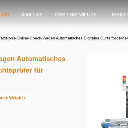
ukte
Über Uns
Treten Sie Mit Uns
Ereign
In Verbindung
äzisions-Online-Check-Wagen Automatisches Digitales Gürtelfördergerä
agen Automatisches
chtsprüfer für
heck Weigher