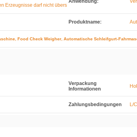
Anwendung:
Ver
n Erzeugnisse darf nicht übers
Produktname:
Aut
,
,
aschine
Food Check Weigher
Automatische Schleifgurt-Fahrmas
Verpackung
Hol
Informationen
Zahlungsbedingungen
L/C