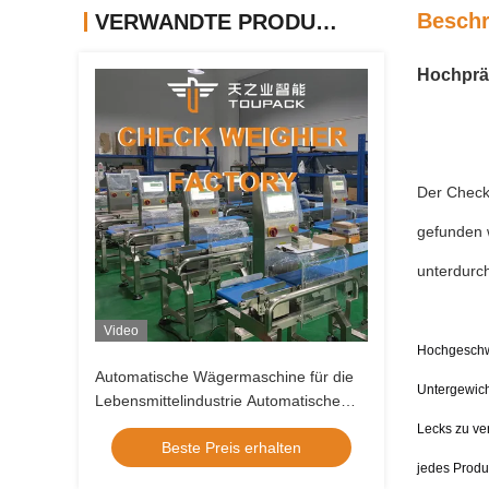
Beschr
VERWANDTE PRODUKTE
Hochpräz
Der Check-
gefunden 
unterdurch
Video
Hochgeschwi
Automatische Wägermaschine für die
Untergewich
Lebensmittelindustrie Automatische
Gürtelwagermaschine
Lecks zu ve
Beste Preis erhalten
jedes Produ