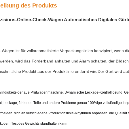
eibung des Produkts
isions-Online-Check-Wagen Automatisches Digitales Gürtel
Wagen ist für vollautomatisierte Verpackungslinien konzipiert, wenn d
werden, wird das Förderband anhalten und Alarm schalten, der Bildsc
schnittliche Produkt aus der Produktlinie entfernt wirdDer Gurt wird au
ndigkeits-genaue Prüfwagenmaschine. Dynamische Leckage-Kontrolllösung, Genaui
t, Leckage, fehlende Teile und andere Probleme genau.100%ige vollständige Insp
rmeiden, sich an verschiedene Produktionslinie-Rhythmen anpassen, die Qualität de
kt dem Test des Gewichts standhalten kann!