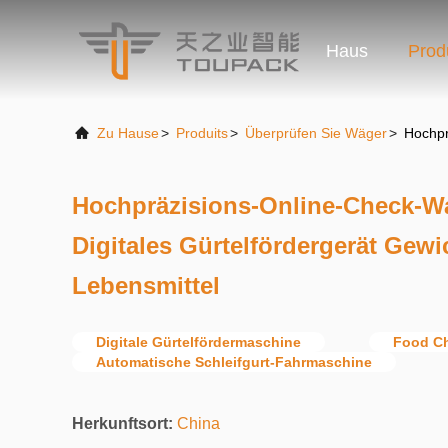
Haus
Prod
Zu Hause
>
Produits
>
Überprüfen Sie Wäger
>
Hochpr
Hochpräzisions-Online-Check-W
Digitales Gürtelfördergerät Gewi
Lebensmittel
Digitale Gürtelfördermaschine
Food C
Automatische Schleifgurt-Fahrmaschine
Herkunftsort:
China