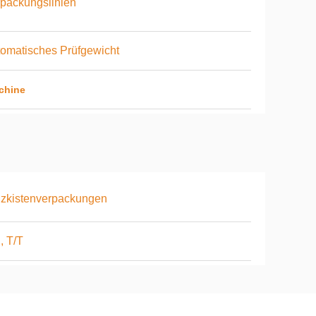
packungslinien
omatisches Prüfgewicht
chine
zkistenverpackungen
, T/T