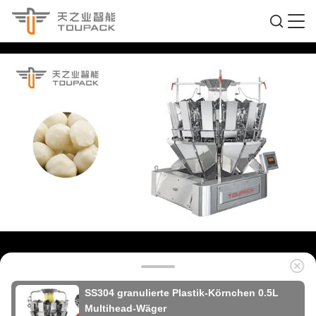
SS304 granulierte Plastik-Körnchen 0.5L
Multihead-Wäger