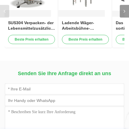
SUS304 Verpacken- der
Ladende Wäger-
Das li
Lebensmittelzusätzliche
Arbeitsbühne-
sortie
Ausrüstungs-
Verpacken- der
Masch
Drehansammlung, die
Lebensmittelzusätzliche
der
Beste Preis erhalten
Beste Preis erhalten
Bes
Tabelle sammelt
Ausrüstung
Lebens
Ausrü
Senden Sie Ihre Anfrage direkt an uns