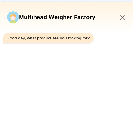
Jetzt einreichen
Multihead Weigher Factory
5:02 PM
Good day, what product are you looking for?
Tel.：0086-18923335619
E-Mail：sales@toupack.com
ÜBER UNS
Unternehmensprofil
Werksbesichtigung
Qualitätskontrolle
Sitemap