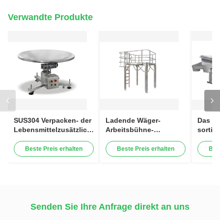
Verwandte Produkte
SUS304 Verpacken- der
Ladende Wäger-
Das li
Lebensmittelzusätzliche
Arbeitsbühne-
sortie
Ausrüstungs-
Verpacken- der
Masch
Drehansammlung, die
Lebensmittelzusätzliche
der
Beste Preis erhalten
Beste Preis erhalten
Bes
Tabelle sammelt
Ausrüstung
Lebens
Ausrü
Senden Sie Ihre Anfrage direkt an uns