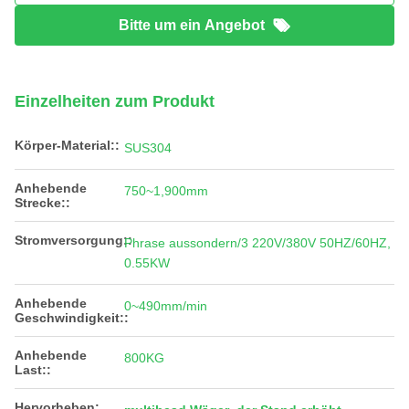
Bitte um ein Angebot
Einzelheiten zum Produkt
Körper-Material::
SUS304
Anhebende
750~1,900mm
Strecke::
Stromversorgung::
Phrase aussondern/3 220V/380V 50HZ/60HZ,
0.55KW
Anhebende
0~490mm/min
Geschwindigkeit::
Anhebende
800KG
Last::
Hervorheben: