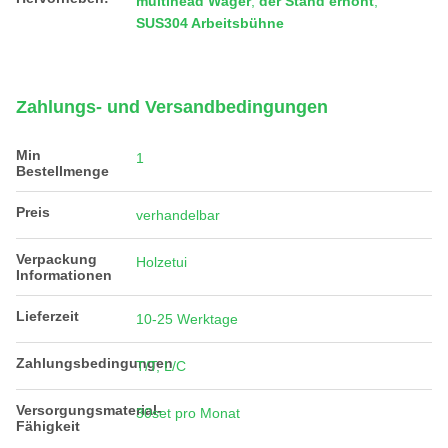
multihead Wäger
,
der Stand erhöht
,
SUS304 Arbeitsbühne
Zahlungs- und Versandbedingungen
Min
1
Bestellmenge
Preis
verhandelbar
Verpackung
Holzetui
Informationen
Lieferzeit
10-25 Werktage
Zahlungsbedingungen
T/T, L/C
Versorgungsmaterial-
30set pro Monat
Fähigkeit