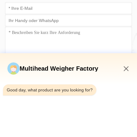
Jetzt einreichen
Multihead Weigher Factory
3:22 PM
Good day, what product are you looking for?
Tel.：0086-18923335619
E-Mail：sales@toupack.com