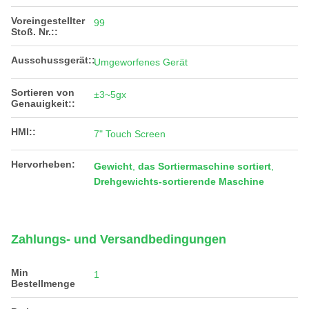
Voreingestellter
99
Stoß. Nr.::
Ausschussgerät::
Umgeworfenes Gerät
Sortieren von
±3~5gx
Genauigkeit::
HMI::
7" Touch Screen
Hervorheben:
Gewicht
,
das Sortiermaschine sortiert
,
Drehgewichts-sortierende Maschine
Zahlungs- und Versandbedingungen
Min
1
Bestellmenge