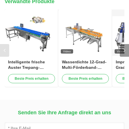
Verwandte Produkte
Video
Video
Intelligente frische
Wasserdichte 12-Grad-
Impräg
Auster Trepang-
Multi-Förderband-
Grade 
Ohrschnecke, die
Gewichtssortierer-
Sortie
Niveau-Meeresfrüchte-
Maschine für Fische
frisch
Beste Preis erhalten
Beste Preis erhalten
Bes
Sortiermaschine der
Nahrun
sortierenden
Maschinen-1-12 wiegt
Senden Sie Ihre Anfrage direkt an uns