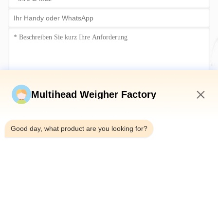
Jetzt einreichen
Multihead Weigher Factory
3:17 AM
Good day, what product are you looking for?
Tel.：0086-18923335619
E-Mail：sales@toupack.com