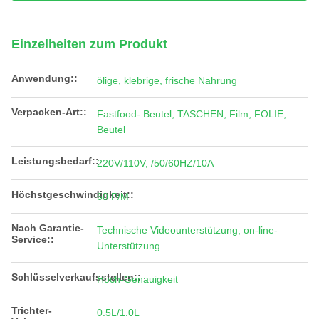
Einzelheiten zum Produkt
Anwendung::
ölige, klebrige, frische Nahrung
Verpacken-Art::
Fastfood- Beutel, TASCHEN, Film, FOLIE,
Beutel
Leistungsbedarf::
220V/110V, /50/60HZ/10A
Höchstgeschwindigkeit::
60 P/M
Nach Garantie-
Technische Videounterstützung, on-line-
Service::
Unterstützung
Schlüsselverkaufsstellen::
Hoch-Genauigkeit
Trichter-
0.5L/1.0L