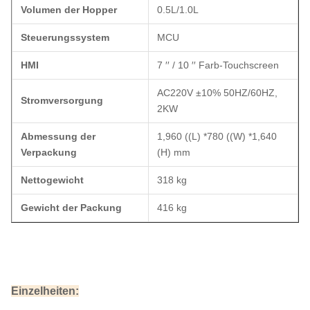
Volumen der Hopper
0.5L/1.0L
Steuerungssystem
MCU
HMI
7 ′′ / 10 ′′ Farb-Touchscreen
AC220V ±10% 50HZ/60HZ,
Stromversorgung
2KW
Abmessung der
1,960 ((L) *780 ((W) *1,640
Verpackung
(H) mm
Nettogewicht
318 kg
Gewicht der Packung
416 kg
Einzelheiten: