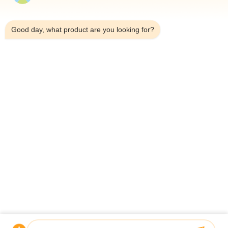
7:59 AM
Good day, what product are you looking for?
Tel.：0086-18923335619
E-Mail：sales@toupack.com
ÜBER UNS
Unternehmensprofil
Werksbesichtigung
Qualitätskontrolle
Sitemap
Datenschutzrichtlinie
China Gute Qualität Mehrkopfwaage Lieferant.