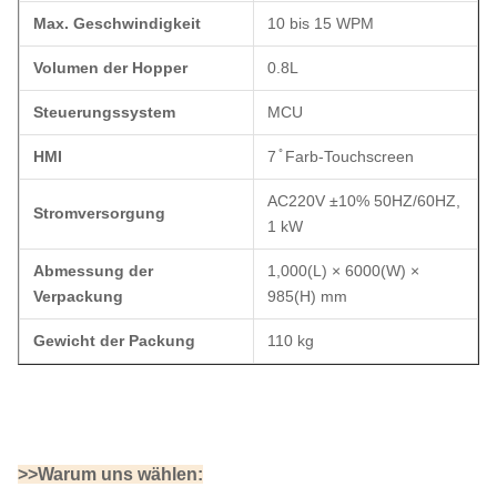
Max. Geschwindigkeit
10 bis 15 WPM
Volumen der Hopper
0.8L
Steuerungssystem
MCU
HMI
7 ̊ Farb-Touchscreen
AC220V ±10% 50HZ/60HZ,
Stromversorgung
1 kW
Abmessung der
1,000(L) × 6000(W) ×
Verpackung
985(H) mm
Gewicht der Packung
110 kg
>>Warum uns wählen: