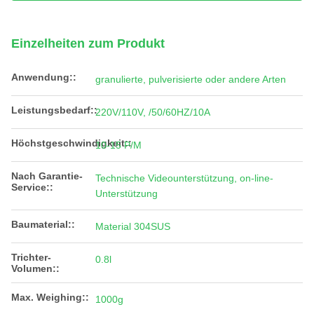
Einzelheiten zum Produkt
Anwendung::
granulierte, pulverisierte oder andere Arten
Leistungsbedarf::
220V/110V, /50/60HZ/10A
Höchstgeschwindigkeit::
10-15 P/M
Nach Garantie-
Technische Videounterstützung, on-line-
Service::
Unterstützung
Baumaterial::
Material 304SUS
Trichter-
0.8l
Volumen::
Max. Weighing::
1000g