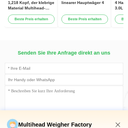
1,218 Kopf, der klebrige
linearer Hauptwäger 4
4 Haup
Material Multihead-
3.0L 1
Skala wiegt
pulver
granul
Beste Preis erhalten
Beste Preis erhalten
Bes
Senden Sie Ihre Anfrage direkt an uns
Jetzt einreichen
Multihead Weigher Factory