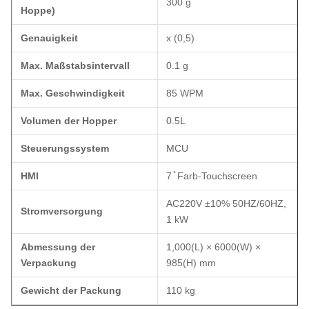
300 g
Hoppe)
Genauigkeit
x (0,5)
Max. Maßstabsintervall
0.1 g
Max. Geschwindigkeit
85 WPM
Volumen der Hopper
0.5L
Steuerungssystem
MCU
HMI
7 ̊ Farb-Touchscreen
AC220V ±10% 50HZ/60HZ,
Stromversorgung
1 kW
Abmessung der
1,000(L) × 6000(W) ×
Verpackung
985(H) mm
Gewicht der Packung
110 kg