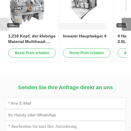
Video
Video
1,218 Kopf, der klebrige
linearer Hauptwäger 4
4 Haup
Material Multihead-
3.0L 1
Skala wiegt
pulver
granul
Beste Preis erhalten
Beste Preis erhalten
Bes
Senden Sie Ihre Anfrage direkt an uns