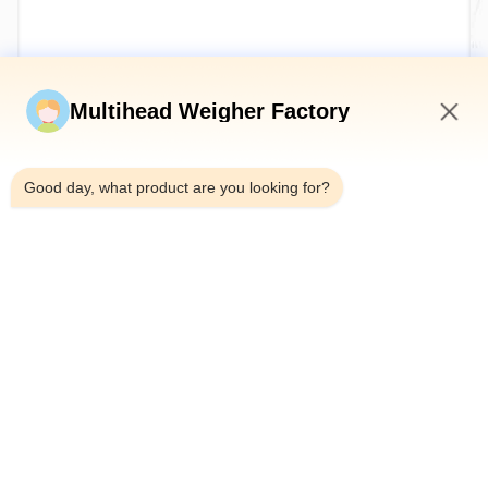
Jetzt einreichen
Multihead Weigher Factory
4:12 AM
Good day, what product are you looking for?
Tel.：0086-18923335619
E-Mail：sales@toupack.com
ÜBER UNS
Unternehmensprofil
Werksbesichtigung