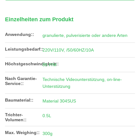
Einzelheiten zum Produkt
Anwendung::
granulierte, pulverisierte oder andere Arten
Leistungsbedarf::
220V/110V, /50/60HZ/10A
Höchstgeschwindigkeit::
85 P/M
Nach Garantie-
Technische Videounterstützung, on-line-
Service::
Unterstützung
Baumaterial::
Material 304SUS
Trichter-
0.5L
Volumen::
Max. Weighing::
300g