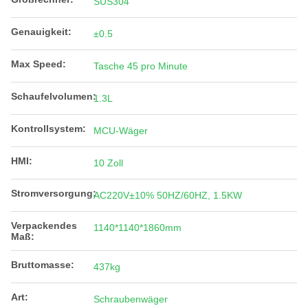
SUS304
Genauigkeit:
±0.5
Max Speed:
Tasche 45 pro Minute
Schaufelvolumen:
1.3L
Kontrollsystem:
MCU-Wäger
HMI:
10 Zoll
Stromversorgung:
AC220V±10% 50HZ/60HZ, 1.5KW
Verpackendes
1140*1140*1860mm
Maß:
Bruttomasse:
437kg
Art:
Schraubenwäger