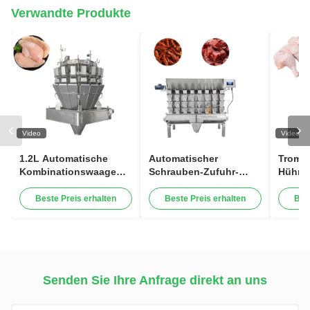
Verwandte Produkte
Video
Video
1.2L Automatische
Automatischer
Tromme
Kombinationswaage
Schrauben-Zufuhr-
Hühne
Gewichtung
Kombinations-Wäger,
Gewic
Fleischfüllmaschine
der klebrige
Verpa
Beste Preis erhalten
Beste Preis erhalten
Bes
Geflügelflügel
Nahrungsmittelfleischverpackung
500-10
Verpackungsmaschine
Maschine füllt
Senden Sie Ihre Anfrage direkt an uns