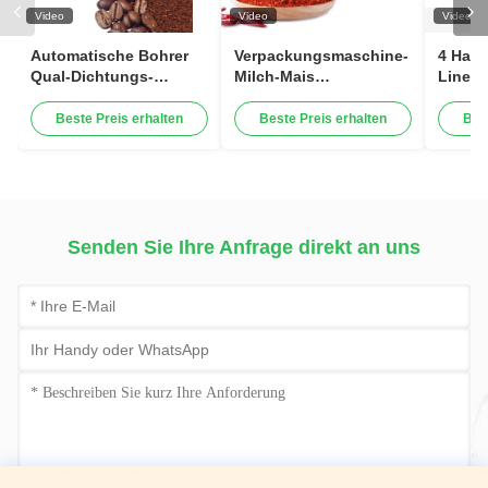
Video
Video
Video
Automatische Bohrer
Verpackungsmaschine-
4 Haup
Qual-Dichtungs-
Milch-Mais
Linear
Taschen-Pulver-
automatische 10g 100g
Multi
Verpackungsmaschine
250g
Beste Preis erhalten
Beste Preis erhalten
Bes
für würzigen Gelbwurz-
Nahrungsmittelbemehlen
Ingwer Gewürz-
füllender Chili Cocoa
Moringas
Powder
Senden Sie Ihre Anfrage direkt an uns