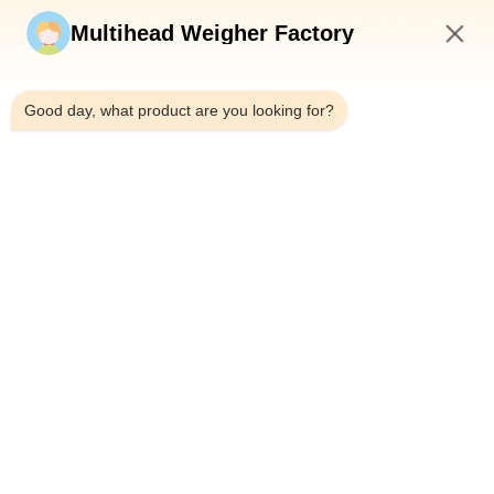
Jetzt einreichen
Multihead Weigher Factory
4:56 AM
Good day, what product are you looking for?
Tel.：0086-18923335619
E-Mail：sales@toupack.com
ÜBER UNS
Unternehmensprofil
Werksbesichtigung
Qualitätskontrolle
Sitemap