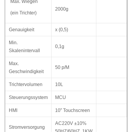
Max. Wiegen
2000g
(ein Trichter)
Genauigkeit
x (0,5)
Min.
0,1g
Skalenintervall
Max.
50 p/M
Geschwindigkeit
Trichtervolumen
10L
Steuerungssystem
MCU
HMI
10” Touchscreen
AC220V ±10%
Stromversorgung
50HZ/60HZ, 1KW