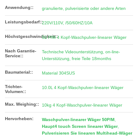
Anwendung::
granulierte, pulverisierte oder andere Arten
Leistungsbedarf::
220V/110V, /50/60HZ/10A
Höchstgeschwindigkeit::
50 P/M 4 Kopf-Waschpulver-linearer Wäger
Nach Garantie-
Technische Videounterstützung, on-line-
Service::
Unterstützung, freie Teile 18months
Baumaterial::
Material 304SUS
Trichter-
10.0L 4 Kopf-Waschpulver-linearer Wäger
Volumen::
Max. Weighing::
10kg 4 Kopf-Waschpulver-linearer Wäger
Hervorheben:
Waschpulver-linearer Wäger 50P/M
,
Haupt4 touch Screen linearer Wäger
,
Pulverisieren Sie linearen Multihead-Wäger