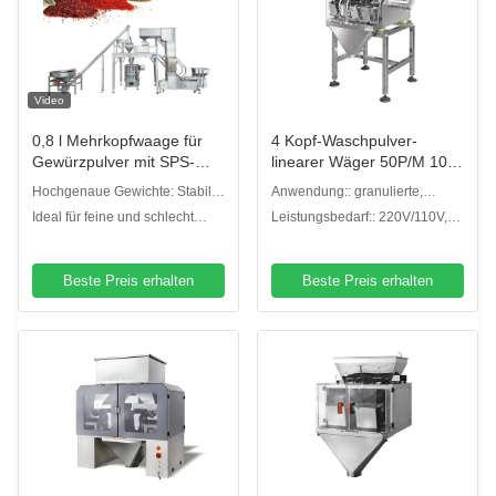
Video
0,8 l Mehrkopfwaage für
4 Kopf-Waschpulver-
Gewürzpulver mit SPS-
linearer Wäger 50P/M 10"
Steuerung
Farbtouch Screen
Hochgenaue Gewichte: Stabile
Anwendung:: granulierte,
und präzise Dosierung von
pulverisierte oder andere Arten
Ideal für feine und schlecht
Leistungsbedarf:: 220V/110V,
Gewürzen und Würzpulvern
fließende Pulver:
/50/60HZ/10A
Reibungsloser linearer
Vorschub, weniger
Beste Preis erhalten
Beste Preis erhalten
Brückenbildung