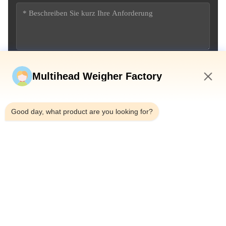
Jetzt einreichen
Multihead Weigher Factory
2:04 PM
Good day, what product are you looking for?
Tel.：0086-18923335619
E-Mail：sales@toupack.com
ÜBER UNS