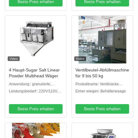
Beste Preis erhalten
Beste Preis erhalten
Video
Video
4 Haupt-Sugar Salt Linear
Ventilbeutel-Abfüllmaschine
Powder Multihead Wäger
für 9 bis 50 kg
Anwendung:: granulierte,
Produktname: Ventilsäcke
pulverisierte oder andere Arten
Gewichtung Füllmaschine
Leistungsbedarf:: 220V/110V,
Eimer wiegen: Behälterwaage
/50/60HZ/10A
Beste Preis erhalten
Beste Preis erhalten