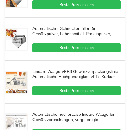
Beste Preis erhalten
Automatischer Schneckenfüller für
Gewürzpulver, Lebensmittel, Proteinpulver,
vorgefertigte Beutel, Pick-Fill-Seal-
Verpackungsmaschine für vorgefertigte Beutel
Beste Preis erhalten
Lineare Waage VFFS Gewürzverpackungslinie
Automatische Hochgenauigkeit VFFs Kurkuma
Pflanzenmehl Gewürze Gewürzpulver
Verpackung Füllung Versiegelung Mischbeutel
Beste Preis erhalten
Lebensmittel
Automatische hochpräzise lineare Waage für
Gewürzverpackungen, vorgefertigte
Beutelverpackungsmaschine für Gewürze