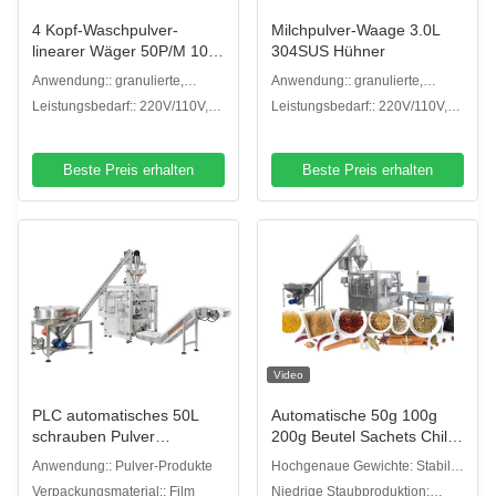
4 Kopf-Waschpulver-
Milchpulver-Waage 3.0L
linearer Wäger 50P/M 10"
304SUS Hühner
Farbtouch Screen
Anwendung:: granulierte,
Anwendung:: granulierte,
pulverisierte oder andere Arten
pulverisierte oder andere Arten
Leistungsbedarf:: 220V/110V,
Leistungsbedarf:: 220V/110V,
/50/60HZ/10A
/50/60HZ/10A
Beste Preis erhalten
Beste Preis erhalten
Video
PLC automatisches 50L
Automatische 50g 100g
schrauben Pulver
200g Beutel Sachets Chili-
Multihead-Wäger
Pfeffer-Pulver-
Anwendung:: Pulver-Produkte
Hochgenaue Gewichte: Stabile
Verpackungsmaschine
und präzise Dosierung von
Verpackungsmaterial:: Film
Niedrige Staubproduktion: