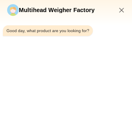
Jetzt einreichen
Multihead Weigher Factory
1:34 PM
Good day, what product are you looking for?
Tel.：0086-18923335619
E-Mail：sales@toupack.com
ÜBER UNS
Unternehmensprofil
Werksbesichtigung
Qualitätskontrolle
Sitemap