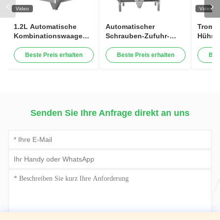
Video
Video
1.2L Automatische
Automatischer
Tromme
Kombinationswaage
Schrauben-Zufuhr-
Hühne
Gewichtung
Kombinations-Wäger,
Gewic
Fleischfüllmaschine
der klebrige
Verpa
Beste Preis erhalten
Beste Preis erhalten
Bes
Geflügelflügel
Nahrungsmittelfleischverpackung
500-10
Verpackungsmaschine
Maschine füllt
Senden Sie Ihre Anfrage direkt an uns