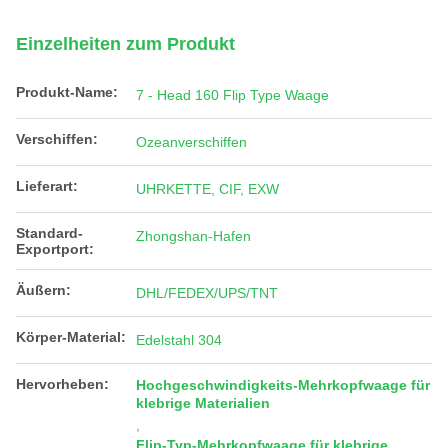
Einzelheiten zum Produkt
Produkt-Name:
7 - Head 160 Flip Type Waage
Verschiffen:
Ozeanverschiffen
Lieferart:
UHRKETTE, CIF, EXW
Standard-
Zhongshan-Hafen
Exportport:
Äußern:
DHL/FEDEX/UPS/TNT
Körper-Material:
Edelstahl 304
Hervorheben:
Hochgeschwindigkeits-Mehrkopfwaage für
klebrige Materialien
,
Flip-Typ-Mehrkopfwaage für klebrige