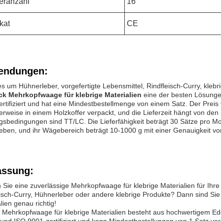
teranzahl
16
ikat
CE
endungen:
 um Hühnerleber, vorgefertigte Lebensmittel, Rindfleisch-Curry, klebr
k Mehrkopfwaage für klebrige Materialien
eine der besten Lösunge
rtifiziert und hat eine Mindestbestellmenge von einem Satz. Der Preis va
rweise in einem Holzkoffer verpackt, und die Lieferzeit hängt von de
gsbedingungen sind TT/LC. Die Lieferfähigkeit beträgt 30 Sätze pro 
eben, und ihr Wägebereich beträgt 10-1000 g mit einer Genauigkeit von
ssung:
Sie eine zuverlässige Mehrkopfwaage für klebrige Materialien für Ihre 
eisch-Curry, Hühnerleber oder andere klebrige Produkte? Dann sind Si
lien genau richtig!
 Mehrkopfwaage für klebrige Materialien besteht aus hochwertigem E