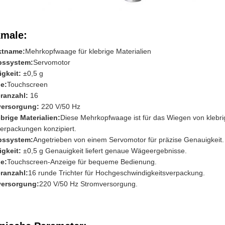
male:
ktname:
Mehrkopfwaage für klebrige Materialien
bssystem:
Servomotor
gkeit:
±0,5 g
e:
Touchscreen
eranzahl:
16
versorgung:
220 V/50 Hz
ebrige Materialien:
Diese Mehrkopfwaage ist für das Wiegen von klebrig
verpackungen konzipiert.
bssystem:
Angetrieben von einem Servomotor für präzise Genauigkeit.
gkeit:
±0,5 g Genauigkeit liefert genaue Wägeergebnisse.
e:
Touchscreen-Anzeige für bequeme Bedienung.
eranzahl:
16 runde Trichter für Hochgeschwindigkeitsverpackung.
versorgung:
220 V/50 Hz Stromversorgung.