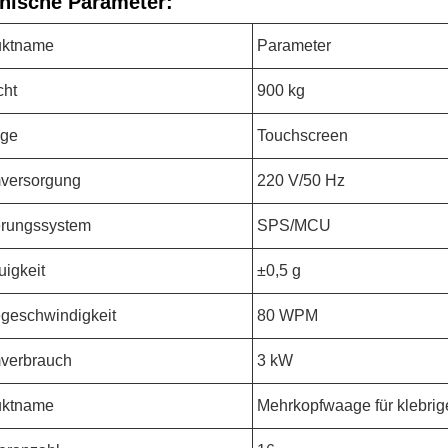
nische Parameter:
uktname
Parameter
cht
900 kg
ige
Touchscreen
versorgung
220 V/50 Hz
erungssystem
SPS/MCU
igkeit
±0,5 g
geschwindigkeit
80 WPM
verbrauch
3 kW
uktname
Mehrkopfwaage für klebrig