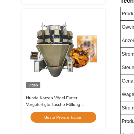
Tech
Prod
Gewi
Anze
Strom
Steu
Genau
Video
Wäge
Hunde Katzen Vögel Futter
Vorgefertigte Tasche Füllung
Strom
Versiegelungsanlage Haustierfutter
Beste Preis erhalten
Reißverschluss Tasche
Prod
Verpackungsmaschine