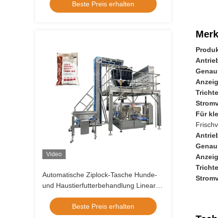
Beste Preis erhalten
Schalenverpackungsmaschine,
Lebensmittel-Fleisch-Beutel-
Thermoformbeutel-
Merk
Verpackungsmaschine
Produ
Antrie
Genaui
Anzeig
Tricht
Strom
Für kl
Frisch
Antrie
Genaui
Video
Anzeig
Tricht
Automatische Ziplock-Tasche Hunde-
Strom
und Haustierfutterbehandlung Lineare
Waage Verpackung Doypack
Beste Preis erhalten
Verpackungsmaschine