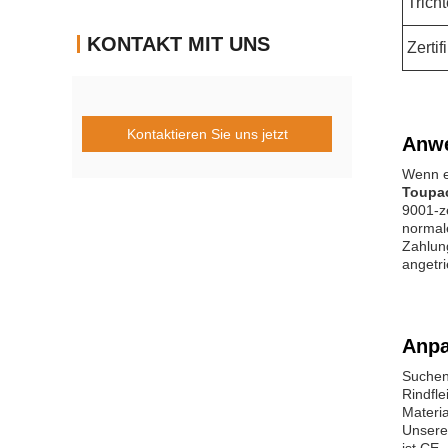
Trich
KONTAKT MIT UNS
Zertif
Kontaktieren Sie uns jetzt
Anw
Wenn es
Toupac
9001-ze
normale
Zahlun
angetri
Anpa
Suchen 
Rindfl
Materia
Unsere