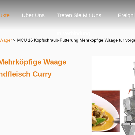
ukte
Über Uns
Treten Sie Mit Uns
Ereign
In Verbindung
d-Wäger
>
MCU 16 Kopfschraub-Fütterung Mehrköpfige Waage für vorgefe
Mehrköpfige Waage
indfleisch Curry