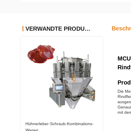
Beschr
VERWANDTE PRODUKTE
MCU 
Rind
Prod
Die Meh
Rindfle
ausges
Genaui
mit dem
Hühnerleber-Schraub-Kombinations-
Wagen