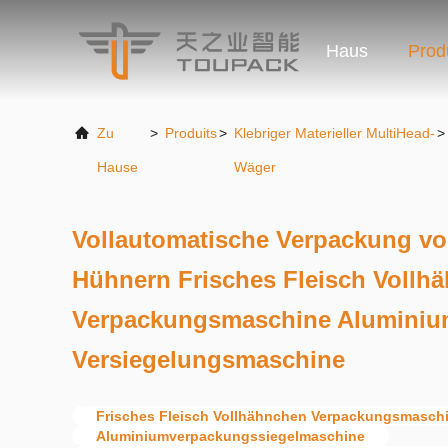
Haus
Prod
Zu
>
Produits
>
Klebriger Materieller MultiHead-
>
Hause
Wäger
Vollautomatische Verpackung vo
Hühnern Frisches Fleisch Vollh
Verpackungsmaschine Aluminiu
Versiegelungsmaschine
Frisches Fleisch Vollhähnchen Verpackungsmasch
Aluminiumverpackungssiegelmaschine