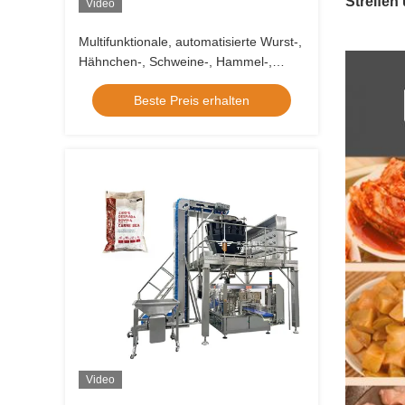
Streifen
Video
Multifunktionale, automatisierte Wurst-,
Hähnchen-, Schweine-, Hammel-,
Rind- und Fisch-
Beste Preis erhalten
Schalenverpackungsmaschine,
Lebensmittel-Fleisch-Beutel-
Thermoformbeutel-
Verpackungsmaschine
Video