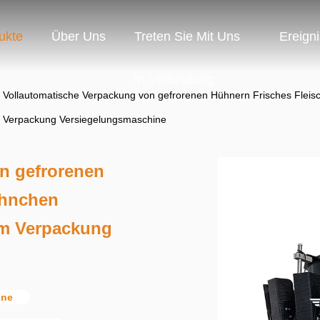
ukte
Über Uns
Treten Sie Mit Uns
Ereign
In Verbindung
Vollautomatische Verpackung von gefrorenen Hühnern Frisches Flei
Verpackung Versiegelungsmaschine
n gefrorenen
ähnchen
m Verpackung
ine