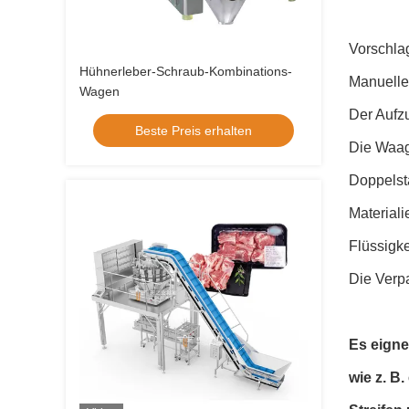
Vorschla
Hühnerleber-Schraub-Kombinations-
Manuelle
Wagen
Der Aufz
Beste Preis erhalten
Die Waag
Doppelst
Material
Flüssigke
Die Verp
Es eigne
wie z. B