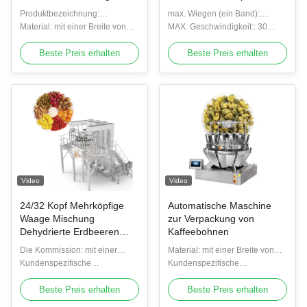
Füllung Verpackung VFFS
Produktbezeichnung:
max. Wiegen (ein Band)::
Wiegen und Verpackung
Verpackungsmaschine zum
Material: mit einer Breite von
2000g
MAX. Geschwindigkeit:: 30
Maschine
Versiegeln von Lebensmitteln
nicht mehr als 20 mm
WPM
Beste Preis erhalten
Beste Preis erhalten
Video
Video
24/32 Kopf Mehrköpfige
Automatische Maschine
Waage Mischung
zur Verpackung von
Dehydrierte Erdbeeren
Kaffeebohnen
Taschenfüllmaschine
Die Kommission: mit einer
Material: mit einer Breite von
Dehydriertes Gemüse
Breite von nicht mehr als 20 mm
Kundenspezifische
nicht mehr als 20 mm
Kundenspezifische
Verpackungsmaschine
Unterstützung: OEM, ODM
Unterstützung: OEM, ODM
Beste Preis erhalten
Beste Preis erhalten