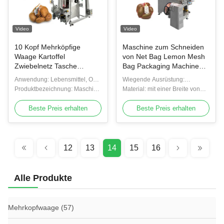
Video
Video
10 Kopf Mehrköpfige
Maschine zum Schneiden
Waage Kartoffel
von Net Bag Lemon Mesh
Zwiebelnetz Tasche
Bag Packaging Machine
Verpackungsmaschine
mit Mehrköpfiger Waage
Anwendung: Lebensmittel, Obst
Wiegende Ausrüstung:
Fruchtkombination Waage
und Gemüse
Produktbezeichnung: Maschine
Weigerer für Früchte
Material: mit einer Breite von
Produktionslinie
zur Verpackung von
nicht mehr als 20 mm
Maschenbeuteln
Beste Preis erhalten
Beste Preis erhalten
12
13
14
15
16
Alle Produkte
Mehrkopfwaage
(57)