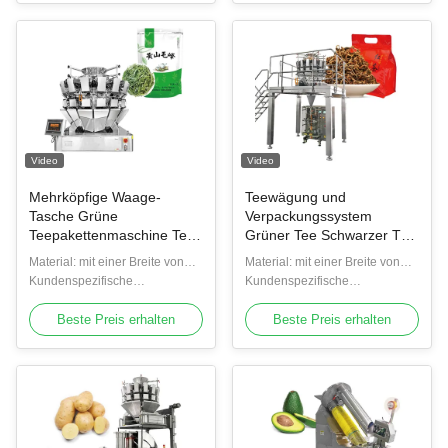
Video
Video
Mehrköpfige Waage-
Teewägung und
Tasche Grüne
Verpackungssystem
Teepakettenmaschine Tee-
Grüner Tee Schwarzer Tee
Stand-up Tasche
Oolong Tee
Material: mit einer Breite von
Material: mit einer Breite von
Füllverpackungsmaschine
nicht mehr als 20 mm
Kundenspezifische
nicht mehr als 20 mm
Kundenspezifische
Unterstützung: OEM, ODM
Unterstützung: OEM, ODM
Beste Preis erhalten
Beste Preis erhalten