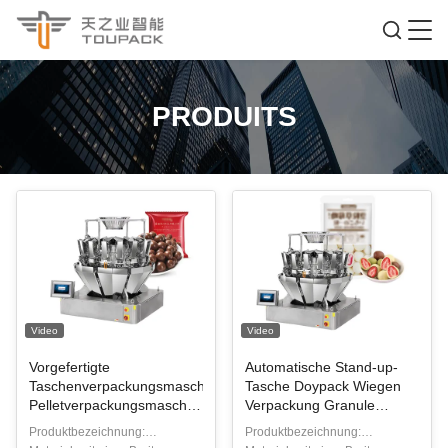
PRODUITS
Video
Video
Vorgefertigte
Automatische Stand-up-
Taschenverpackungsmaschine
Tasche Doypack Wiegen
Pelletverpackungsmaschine
Verpackung Granule
Schokoladenbecher
Erdnuss Cashew-Nüsse
Produktbezeichnung:
Produktbezeichnung:
Füllmaschinen mit
Mehrköpfige Waage