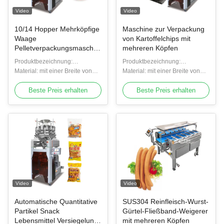
Video
Video
10/14 Hopper Mehrköpfige
Maschine zur Verpackung
Waage
von Kartoffelchips mit
Pelletverpackungsmaschinen
mehreren Köpfen
Kunststofftüten Vertikale
Produktbezeichnung:
Produktbezeichnung:
Mehrköpfige Waage
Verpackungsmaschine zum
Material: mit einer Breite von
Verpackungsmaschine zum
Material: mit einer Breite von
Verpackungsmaschine
Versiegeln von Lebensmitteln
nicht mehr als 20 mm
Versiegeln von Lebensmitteln
nicht mehr als 20 mm
Beste Preis erhalten
Beste Preis erhalten
Video
Video
Automatische Quantitative
SUS304 Reinfleisch-Wurst-
Partikel Snack
Gürtel-Fließband-Weigerer
Lebensmittel Versiegelung
mit mehreren Köpfen