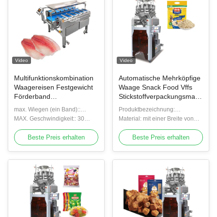
Video
Video
Multifunktionskombination
Automatische Mehrköpfige
Waagereisen Festgewicht
Waage Snack Food Vffs
Förderband
Stickstoffverpackungsmaschine
Verpackungsmaschine für
mit Metalldetektor
max. Wiegen (ein Band)::
Produktbezeichnung:
Lebensmittel Neue
2000g
MAX. Geschwindigkeit:: 30
Verpackungsmaschine zum
Material: mit einer Breite von
Generation Förderband
WPM
Versiegeln von Lebensmitteln
nicht mehr als 20 mm
Waage
Beste Preis erhalten
Beste Preis erhalten