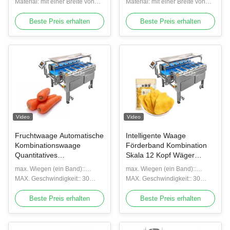
Versiegelungs- und
Material: mit einer Breite von
Versiegelungs- und
Material: mit einer Breite von
Datumsschrift
Füllmaschine
Füllverpackungsmaschine
nicht mehr als 20 mm
Füllverpackungsmaschine
nicht mehr als 20 mm
Beste Preis erhalten
Beste Preis erhalten
Video
Video
Fruchtwaage Automatische
Intelligente Waage
Kombinationswaage
Förderband Kombination
Quantitatives
Skala 12 Kopf Wäger
Gegengewicht Wäger
Lebensmittelmaschine
max. Wiegen (ein Band)::
max. Wiegen (ein Band)::
Kontrollgewicht
2000g
MAX. Geschwindigkeit:: 30
2000g
MAX. Geschwindigkeit:: 30
Förderwaage Gürtel
WPM
WPM
Beste Preis erhalten
Beste Preis erhalten