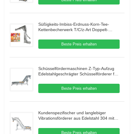
Süßigkeits-Imbiss-Erdnuss-Korn-Tee-
Kettenbecherwerk T/C/z-Art Doppelt-
Ausgang für Nahrungsmittelmaschine
Beste Preis erhalten
Schüsselfördermaschinen Z-Typ-Aufzug
Edelstahlgeschrägter Schüsselförderer für
gefrorene Lebensmittel
Beste Preis erhalten
Kundenspezifischer und langlebiger
Vibrationsförderer aus Edelstahl 304 mit
großem Zuführtrichter für die
Granulatförderung
Beste Preis erhalten