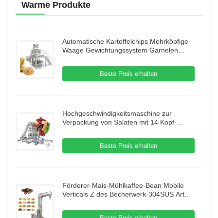
Warme Produkte
Automatische Kartoffelchips Mehrköpfige
Waage Gewichtungssystem Garnelen
Französisch Verpackungsmaschine Puffing
Food Granule Verpackungsmaschine
Beste Preis erhalten
Hochgeschwindigkeitsmaschine zur
Verpackung von Salaten mit 14 Kopf-
Mehrköpfigen Maschine zur Verpackung
von getrockneten Früchten
Beste Preis erhalten
Förderer-Mais-Mühlkaffee-Bean Mobile
Verticals Z des Becherwerk-304SUS Art
mit Erschütterungs-Zufuhr
Beste Preis erhalten