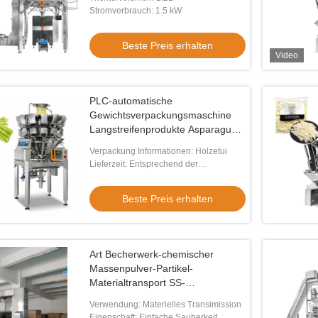
Stromverbrauch: 1.5 kW
Beste Preis erhalten
Video
PLC-automatische
Gewichtsverpackungsmaschine
Langstreifenprodukte Asparagus
14 Kopf Mehrköpfige Waage
Verpackung Informationen: Holzetui
Lieferzeit: Entsprechend der
tatsächlichen Situation
Beste Preis erhalten
Art Becherwerk-chemischer
Massenpulver-Partikel-
Materialtransport SS-
Umkehrungs-Z, Maschine
Verwendung: Materielles Transimission
übermittelnd
Eigenschaft: Einfache Sauberkeit