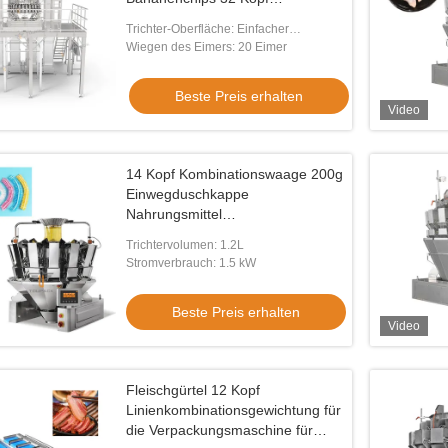
Mehrköpfige Waage
Trichter-Oberfläche: Einfacher
Plattentrichter
Wiegen des Eimers: 20 Eimer
Beste Preis erhalten
Video
14 Kopf Kombinationswaage 200g
Einwegduschkappe
Nahrungsmittel
Kunststoffverpackung
Trichtervolumen: 1.2L
Automatische Waage
Stromverbrauch: 1.5 kW
Beste Preis erhalten
Video
Fleischgürtel 12 Kopf
Linienkombinationsgewichtung für
die Verpackungsmaschine für