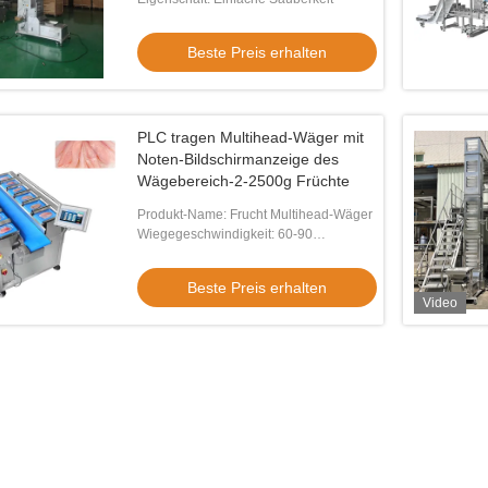
Beste Preis erhalten
PLC tragen Multihead-Wäger mit
Noten-Bildschirmanzeige des
Wägebereich-2-2500g Früchte
Produkt-Name: Frucht Multihead-Wäger
Video
Vide
Wiegegeschwindigkeit: 60-90
Zeiten/Minute
her und langlebiger
Vibrationsförderer Herstellung Elektrisch
Hohe 
Beste Preis erhalten
er aus Edelstahl 304 mit
Elektromagnetisch Magnetisch
Nahr
Video
chter für die
Automatisch Vibrationsrinnenförderer
X Ra
Preis erhalten
Beste Preis erhalten
ng
Hubförderer