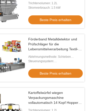
Verpackungsmaschine
Trichtervolumen: 1.2L
Stromverbrauch: 1.5 kW
Beste Preis erhalten
Förderband Metalldetektor und
Prüfschläger für die
Lebensmittelverarbeitung Textil-
Plastikindustrie
Ablehnungsmethode: Schieben
(optional: schlagen, wechseln, andere)
Steuerungssystem:
Hochgeschwindigkeits-A/D-
Probenahmer
Beste Preis erhalten
Kartoffelwürfel wiegen
Verpackungsmaschine
vollautomatisch 14 Kopf Hopper
Mehrköpfige Waage
Trichtervolumen: 1.2L