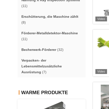
Nahrung X Ray Inspection Systems
(11)
Erschütterung, die Maschine zählt
Video
(8)
Förderer-Metalldetektor-Maschine
(11)
Becherwerk-Förderer
(32)
Verpacken- der
Lebensmittelzusätzliche
Video
Ausrüstung
(7)
WARME PRODUKTE