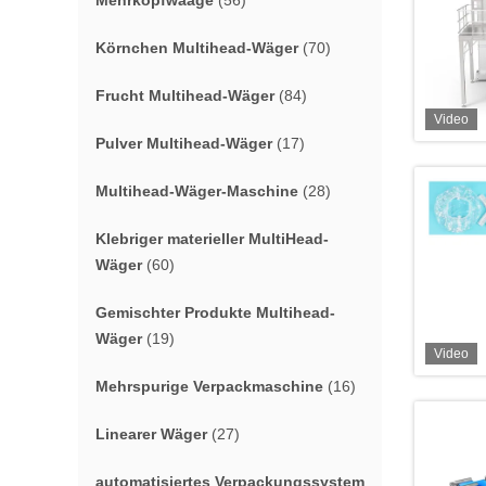
Mehrkopfwaage
(56)
Körnchen Multihead-Wäger
(70)
Frucht Multihead-Wäger
(84)
Video
Pulver Multihead-Wäger
(17)
Multihead-Wäger-Maschine
(28)
Klebriger materieller MultiHead-
Wäger
(60)
Gemischter Produkte Multihead-
Wäger
(19)
Video
Mehrspurige Verpackmaschine
(16)
Linearer Wäger
(27)
automatisiertes Verpackungssystem