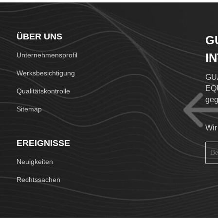
ÜBER UNS
G
Unternehmensprofil
I
L
Werksbesichtigung
GU
EQ
Qualitätskontrolle
geg
Sitemap
Bra
Ver
Wir
Unt
EREIGNISSE
Her
Lin
Neuigkeiten
int
spe
Rechtssachen
stä