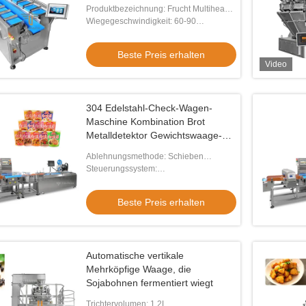
gehärtetes Fleisch
Produktbezeichnung: Frucht Multihead-
Wäger
Wiegegeschwindigkeit: 60-90
Zeiten/Minute
Beste Preis erhalten
Video
304 Edelstahl-Check-Wagen-
Maschine Kombination Brot
Metalldetektor Gewichtswaage-
Maschine
Ablehnungsmethode: Schieben
(optional: schlagen, wechseln, andere)
Steuerungssystem:
Hochgeschwindigkeits-A/D-
Probenahmer
Beste Preis erhalten
Automatische vertikale
Mehrköpfige Waage, die
Sojabohnen fermentiert wiegt
Trichtervolumen: 1.2L