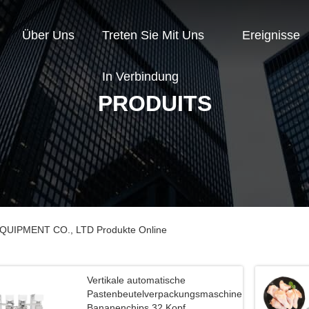
Über Uns
Treten Sie Mit Uns
Ereignisse
In Verbindung
PRODUITS
IPMENT CO., LTD Produkte Online
Vertikale automatische
Pastenbeutelverpackungsmaschine
Bananenchips 32 Kopf