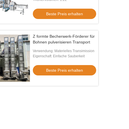
Beste Preis erhalten
Z formte Becherwerk-Förderer für
Bohnen pulverisieren Transport
Verwendung: Materielles Transimission
Eigenschaft: Einfache Sauberkeit
o
Video
Beste Preis erhalten
Qualität 17 Zoll-HMI automatisierte
Nahrung X Ray Inspection System
ung X Ray Inspector 70m/Min Food
Automatic IP66 100KV X Ray Detec
y Inspection Systems
Beste Preis erhalten
Beste Preis erhalten